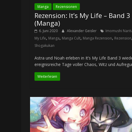
Manga
Rezensionen
Rezension: It’s My Life – Band 3
(Manga)
6. Juni 2020
Alexander Geisler
Imomushi Narit
,
,
,
,
My Life
Manga
Manga Cult
Manga Rezension
Rezension
Shogakukan
Astra und Noah erleben in It’s My Life Band 3 wied
ereignisreiche Tage voller Chaos, Witz und Aufregu
Weiterlesen