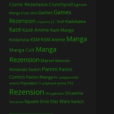
Comic Rezension
Crunchyroll
Egmont
Games
Games
Manga
Erster Blick
Rezension
Kadokawa
J.C. Staff
Ichijinsha
Kazé
Kazé Anime
Kazé Manga
Manga
KSM
KSM Anime
Kodansha
Manga
Manga Cult
Rezension
Marvel
Nintendo
Panini
Panini
Nintendo Switch
Comics
Panini Manga
PC
peppermint
Playstation 5
PS5
anime
polyband anime
Rezension
Shueisha
Shogakukan
Square Enix
Star Wars
Switch
Simulcast