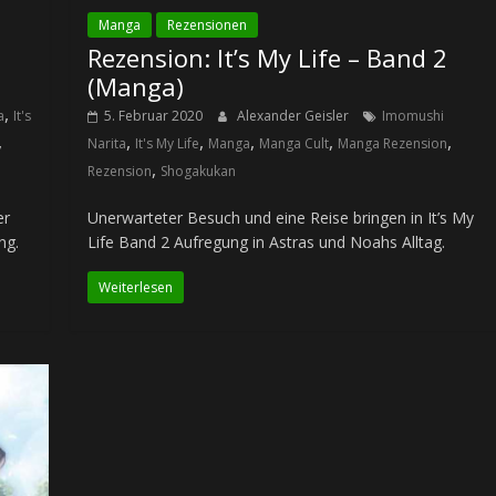
Manga
Rezensionen
Rezension: It’s My Life – Band 2
(Manga)
,
a
It's
5. Februar 2020
Alexander Geisler
Imomushi
,
,
,
,
,
,
Narita
It's My Life
Manga
Manga Cult
Manga Rezension
,
Rezension
Shogakukan
er
Unerwarteter Besuch und eine Reise bringen in It’s My
ng.
Life Band 2 Aufregung in Astras und Noahs Alltag.
Weiterlesen