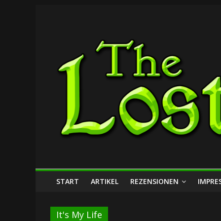
Zum
The
Inhalt
springen
Lost
Dungeon
START
ARTIKEL
REZENSIONEN
IMPRE
It's My Life