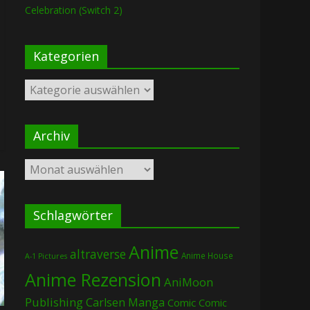
Celebration (Switch 2)
Kategorien
Kategorien
Archiv
Archiv
Schlagwörter
Anime
altraverse
Anime House
A-1 Pictures
Anime Rezension
AniMoon
Publishing
Carlsen Manga
Comic
Comic