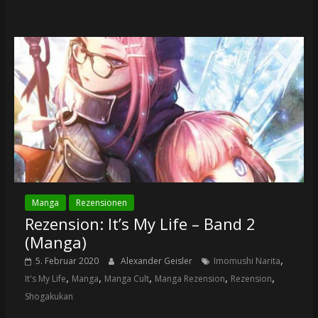
Manga
Rezensionen
Rezension: It’s My Life – Band 2
(Manga)
,
5. Februar 2020
Alexander Geisler
Imomushi Narita
,
,
,
,
,
It's My Life
Manga
Manga Cult
Manga Rezension
Rezension
Shogakukan