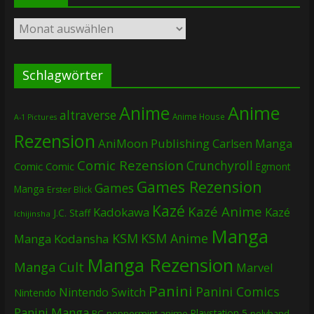
Archiv
Schlagwörter
Anime
Anime
altraverse
Anime House
A-1 Pictures
Rezension
AniMoon Publishing
Carlsen Manga
Comic Rezension
Crunchyroll
Comic
Comic
Egmont
Games Rezension
Games
Manga
Erster Blick
Kazé
Kazé Anime
Kadokawa
Kazé
J.C. Staff
Ichijinsha
Manga
KSM
KSM Anime
Manga
Kodansha
Manga Rezension
Manga Cult
Marvel
Panini
Panini Comics
Nintendo Switch
Nintendo
Panini Manga
Playstation 5
PC
peppermint anime
polyband