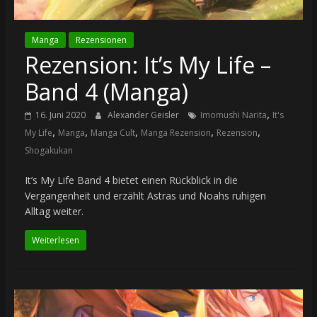
Manga
Rezensionen
Rezension: It’s My Life –
Band 4 (Manga)
,
16. Juni 2020
Alexander Geisler
Imomushi Narita
It's
,
,
,
,
,
My Life
Manga
Manga Cult
Manga Rezension
Rezension
Shogakukan
It’s My Life Band 4 bietet einen Rückblick in die
Vergangenheit und erzählt Astras und Noahs ruhigen
Alltag weiter.
Weiterlesen