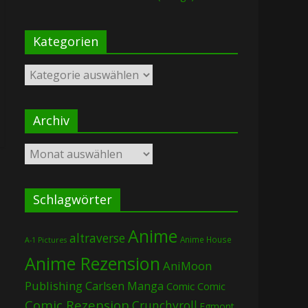
Kategorien
Kategorien
Archiv
Archiv
Schlagwörter
Anime
altraverse
Anime House
A-1 Pictures
Anime Rezension
AniMoon
Publishing
Carlsen Manga
Comic
Comic
Comic Rezension
Crunchyroll
Egmont