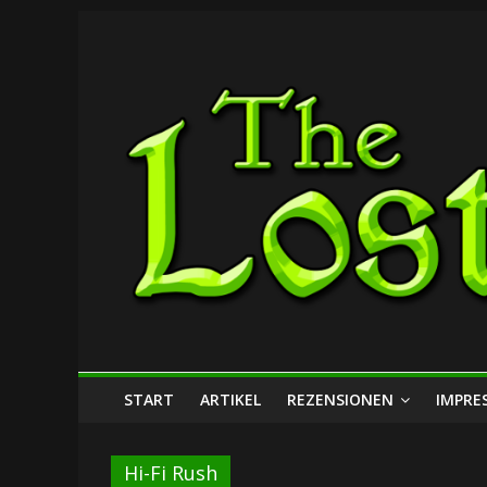
Zum
The
Inhalt
springen
Lost
Dungeon
START
ARTIKEL
REZENSIONEN
IMPRE
Hi-Fi Rush