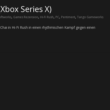
(Xbox Series X)
,
,
,
,
,
oftworks
Games Rezension
Hi-Fi Rush
PC
Pentiment
Tango Gameworks
ai in Hi-Fi Rush in einen rhythmischen Kampf gegen einen