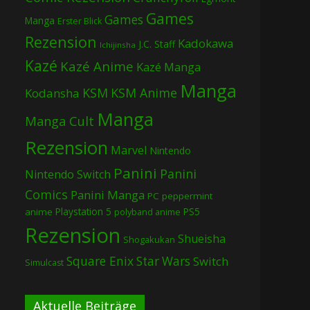
Games
Games
Manga
Erster Blick
Rezension
Kadokawa
J.C. Staff
Ichijinsha
Kazé
Kazé Anime
Kazé Manga
Manga
KSM
KSM Anime
Kodansha
Manga
Manga Cult
Rezension
Marvel
Nintendo
Panini
Panini
Nintendo Switch
Comics
Panini Manga
PC
peppermint
Playstation 5
PS5
anime
polyband anime
Rezension
Shueisha
Shogakukan
Square Enix
Star Wars
Switch
Simulcast
Aktuelle Beiträge