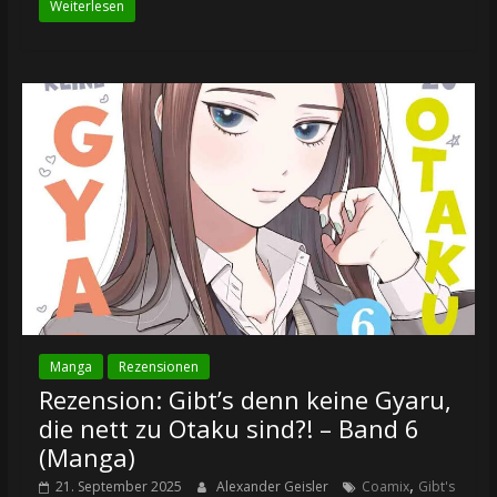
Weiterlesen
Manga
Rezensionen
Rezension: Gibt’s denn keine Gyaru,
die nett zu Otaku sind?! – Band 6
(Manga)
,
21. September 2025
Alexander Geisler
Coamix
Gibt's