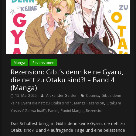
Manga
Rezensionen
Rezension: Gibt’s denn keine Gyaru,
die nett zu Otaku sind?! – Band 4
(Manga)
,
15. Mai 2025
Alexander Geisler
Coamix
Gibt's denn
,
,
keine Gyaru die nett zu Otaku sind?!
Manga Rezension
Otaku ni
,
,
,
Yasashī Gal wa Inai!?
Panini
Panini Manga
Rezension
Das Schulfest bringt in Gibt’s denn keine Gyaru, die nett zu
Otaku sind?! Band 4 aufregende Tage und eine belastende