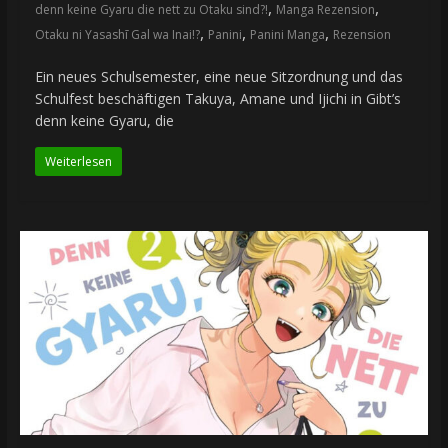
,
,
denn keine Gyaru die nett zu Otaku sind?!
Manga Rezension
,
,
,
Otaku ni Yasashī Gal wa Inai!?
Panini
Panini Manga
Rezension
Ein neues Schulsemester, eine neue Sitzordnung und das
Schulfest beschäftigen Takuya, Amane und Ijichi in Gibt’s
denn keine Gyaru, die
Weiterlesen