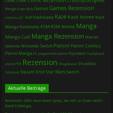
Comic Rezension
Crunchyroll
Comic
Comic
Egmont
Games Rezension
Games
Manga
Erster Blick
Kazé
Kazé Anime
Kadokawa
Kazé
J.C. Staff
Ichijinsha
Manga
KSM
KSM Anime
Manga
Kodansha
Manga Rezension
Manga Cult
Marvel
Panini
Panini Comics
Nintendo Switch
Nintendo
Panini Manga
Playstation 5
PC
peppermint anime
polyband
Rezension
Shueisha
PS5
Shogakukan
anime
Square Enix
Star Wars
Switch
Simulcast
Aktuelle Beiträge
Rezension: Gibt’s denn keine Gyaru, die nett zu Otaku sind?! –
Band 9 (Manga)