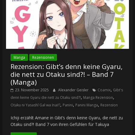
Manga
Rezensionen
Rezension: Gibt’s denn keine Gyaru,
die nett zu Otaku sind?! – Band 7
(Manga)
,
23. November 2025
Alexander Geisler
Coamix
Gibt's
,
,
denn keine Gyaru die nett zu Otaku sind?!
Manga Rezension
,
,
,
Otaku ni Yasashī Gal wa Inai!?
Panini
Panini Manga
Rezension
Ichiji erzählt Amane in Gibt’s denn keine Gyaru, die nett zu
Otaku sind?! Band 7 von ihren Gefühlen für Takuya