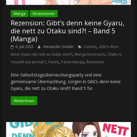
Manga
Rezensionen
Rezension: Gibt’s denn keine Gyaru,
die nett zu Otaku sind?! – Band 5
(Manga)
,
6. Juli 2025
Alexander Geisler
Coamix
Gibt's denn
,
,
keine Gyaru die nett zu Otaku sind?!
Manga Rezension
Otaku ni
,
,
,
Yasashī Gal wa Inai!?
Panini
Panini Manga
Rezension
Eine Geburtstagsüberraschungsparty und eine
gemeinsame Übernachtung, sorgen in Gibt’s denn keine
Gyaru, die nett zu Otaku sind?! Band 5 für
Weiterlesen