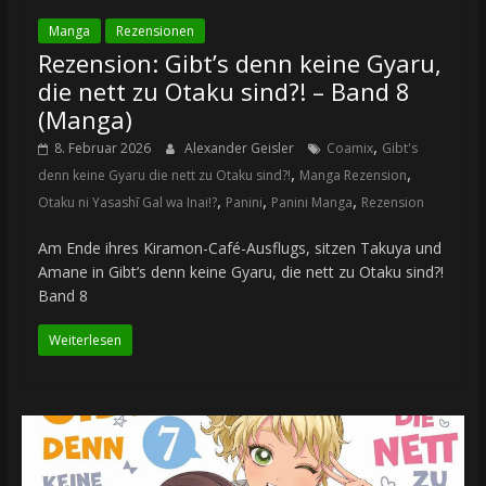
Manga
Rezensionen
Rezension: Gibt’s denn keine Gyaru,
die nett zu Otaku sind?! – Band 8
(Manga)
,
8. Februar 2026
Alexander Geisler
Coamix
Gibt's
,
,
denn keine Gyaru die nett zu Otaku sind?!
Manga Rezension
,
,
,
Otaku ni Yasashī Gal wa Inai!?
Panini
Panini Manga
Rezension
Am Ende ihres Kiramon-Café-Ausflugs, sitzen Takuya und
Amane in Gibt’s denn keine Gyaru, die nett zu Otaku sind?!
Band 8
Weiterlesen