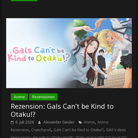
Anime
Rezensionen
Rezension: Gals Can’t be Kind to
Otaku!?
,
6. Juli 2026
Alexander Geisler
Anime
Anime
,
,
,
Rezension
Crunchyroll
Gals Can’t be Kind to Otaku!?
Gibt's denn
,
,
keine Gyaru die nett zu Otaku sind?!
Otaku ni Yasashī Gal wa Inai!?