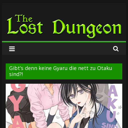
Zum
The
Inhalt
springen
Lost
Dungeon
Gibt’s denn keine Gyaru die nett zu Otaku
sind?!