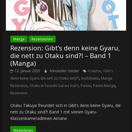
Manga
Rezensionen
Rezension: Gibt’s denn keine Gyaru,
die nett zu Otaku sind?! – Band 1
(Manga)
,
12. Januar 2025
Alexander Geisler
Coamix
Gibt's
,
,
denn keine Gyaru die nett zu Otaku sind?!
Kadokawa
Manga
,
,
,
,
Rezension
Otaku ni Yasashī Gal wa Inai!?
Panini
Panini Manga
Rezension
Otaku Takuya freundet sich in Gibt’s denn keine Gyaru, die
nett zu Otaku sind?! Band 1 mit seinen Gyaru-
Klassenkameradinnen Amane
Weiterlesen