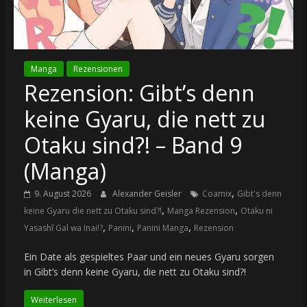
Manga
Rezensionen
Rezension: Gibt’s denn
keine Gyaru, die nett zu
Otaku sind?! – Band 9
(Manga)
,
9. August 2026
Alexander Geisler
Coamix
Gibt's denn
,
,
keine Gyaru die nett zu Otaku sind?!
Manga Rezension
Otaku ni
,
,
,
Yasashī Gal wa Inai!?
Panini
Panini Manga
Rezension
Ein Date als gespieltes Paar und ein neues Gyaru sorgen
in Gibt’s denn keine Gyaru, die nett zu Otaku sind?!
Weiterlesen