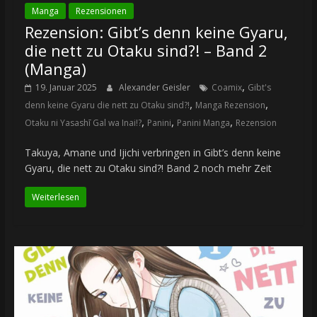
Manga
Rezensionen
Rezension: Gibt’s denn keine Gyaru,
die nett zu Otaku sind?! – Band 2
(Manga)
,
19. Januar 2025
Alexander Geisler
Coamix
Gibt's
,
,
denn keine Gyaru die nett zu Otaku sind?!
Manga Rezension
,
,
,
Otaku ni Yasashī Gal wa Inai!?
Panini
Panini Manga
Rezension
Takuya, Amane und Ijichi verbringen in Gibt’s denn keine
Gyaru, die nett zu Otaku sind?! Band 2 noch mehr Zeit
Weiterlesen