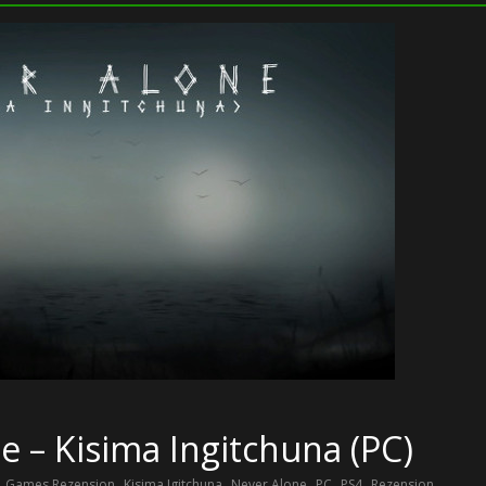
e – Kisima Ingitchuna (PC)
,
,
,
,
,
,
,
Games Rezension
Kisima Igitchuna
Never Alone
PC
PS4
Rezension