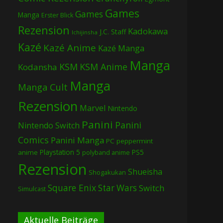
Games
Games
Manga
Erster Blick
Rezension
Kadokawa
J.C. Staff
Ichijinsha
Kazé
Kazé Anime
Kazé Manga
Manga
KSM
KSM Anime
Kodansha
Manga
Manga Cult
Rezension
Marvel
Nintendo
Panini
Panini
Nintendo Switch
Comics
Panini Manga
PC
peppermint
Playstation 5
PS5
anime
polyband anime
Rezension
Shueisha
Shogakukan
Square Enix
Star Wars
Switch
Simulcast
Aktuelle Beiträge