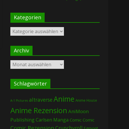
Kategorien
Kategorien
Archiv
Archiv
Schlagwörter
Anime
altraverse
Anime House
A-1 Pictures
Anime Rezension
AniMoon
Publishing
Carlsen Manga
Comic
Comic
Comic Rezension
Crunchyroll
Egmont