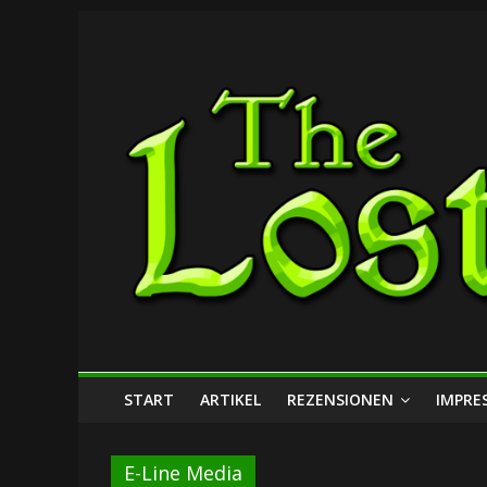
Zum
The
Inhalt
springen
Lost
Dungeon
START
ARTIKEL
REZENSIONEN
IMPRE
E-Line Media