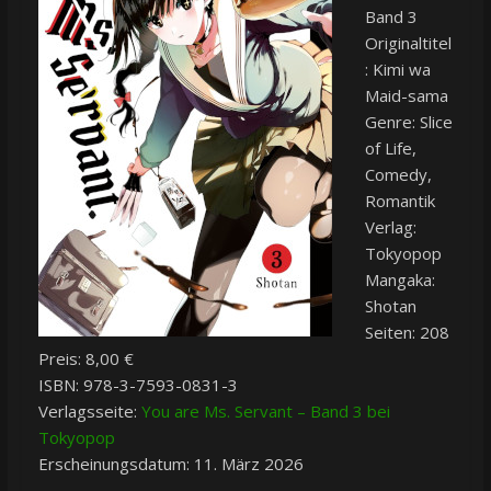
Band 3
Originaltitel
: Kimi wa
Maid-sama
Genre: Slice
of Life,
Comedy,
Romantik
Verlag:
Tokyopop
Mangaka:
Shotan
Seiten: 208
Preis: 8,00 €
ISBN: 978-3-7593-0831-3
Verlagsseite:
You are Ms. Servant – Band 3 bei
Tokyopop
Erscheinungsdatum: 11. März 2026