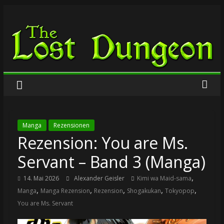
Zum
The
Inhalt
springen
Lost
Dungeon
Manga
Rezensionen
Rezension: You are Ms.
Servant – Band 3 (Manga)
,
14. Mai 2026
Alexander Geisler
Kimi wa Maid-sama
,
,
,
,
,
Manga
Manga Rezension
Rezension
Shogakukan
Tokyopop
You are Ms. Servant