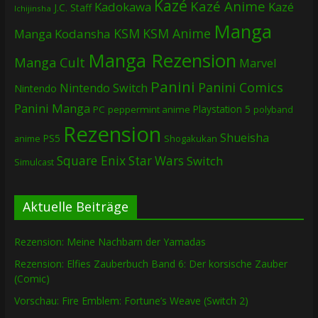
Kazé
Kazé Anime
Kadokawa
Kazé
J.C. Staff
Ichijinsha
Manga
KSM
KSM Anime
Manga
Kodansha
Manga Rezension
Manga Cult
Marvel
Panini
Panini Comics
Nintendo Switch
Nintendo
Panini Manga
Playstation 5
PC
peppermint anime
polyband
Rezension
Shueisha
PS5
Shogakukan
anime
Square Enix
Star Wars
Switch
Simulcast
Aktuelle Beiträge
Rezension: Meine Nachbarn der Yamadas
Rezension: Elfies Zauberbuch Band 6: Der korsische Zauber
(Comic)
Vorschau: Fire Emblem: Fortune’s Weave (Switch 2)