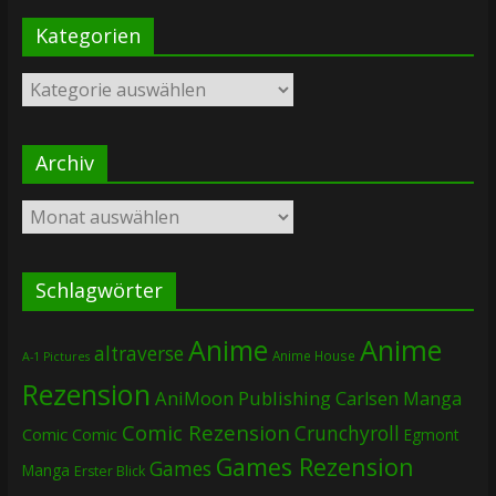
Kategorien
Kategorien
Archiv
Archiv
Schlagwörter
Anime
Anime
altraverse
Anime House
A-1 Pictures
Rezension
AniMoon Publishing
Carlsen Manga
Comic Rezension
Crunchyroll
Comic
Comic
Egmont
Games Rezension
Games
Manga
Erster Blick