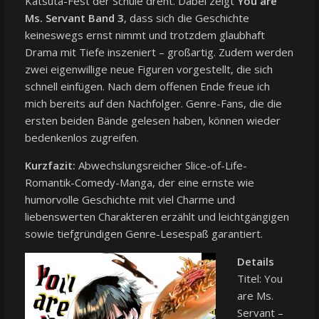
Katsuta-Fest der Schule dreht. Dabei zeigt
You are
Ms. Servant Band 3
, dass sich die Geschichte
keineswegs ernst nimmt und trotzdem glaubhaft
Drama mit Tiefe inszeniert – großartig. Zudem werden
zwei eigenwillige neue Figuren vorgestellt, die sich
schnell einfügen. Nach dem offenen Ende freue ich
mich bereits auf den Nachfolger. Genre-Fans, die die
ersten beiden Bände gelesen haben, können wieder
bedenkenlos zugreifen.
Kurzfazit:
Abwechslungsreicher Slice-of-Life-
Romantik-Comedy-Manga, der eine ernste wie
humorvolle Geschichte mit viel Charme und
liebenswerten Charakteren erzählt und leichtgängigen
sowie tiefgründigen Genre-Lesespaß garantiert.
Details
Titel: You
are Ms.
Servant –