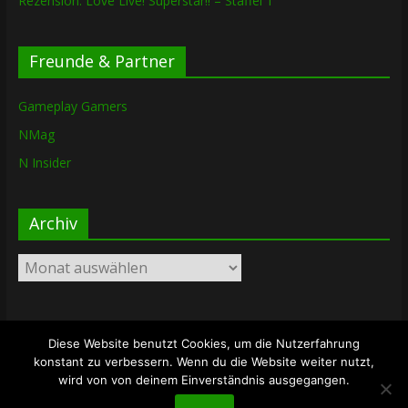
Rezension: Love Live! Superstar!! – Staffel 1
Freunde & Partner
Gameplay Gamers
NMag
N Insider
Archiv
Archiv
Diese Website benutzt Cookies, um die Nutzerfahrung
Copyright © 2026
The Lost Dungeon
. Alle Rechte vorbehalten.
konstant zu verbessern. Wenn du die Website weiter nutzt,
Theme: ColorMag von
ThemeGrill
. Bereitgestellt von
wird von von deinem Einverständnis ausgegangen.
WordPress
.