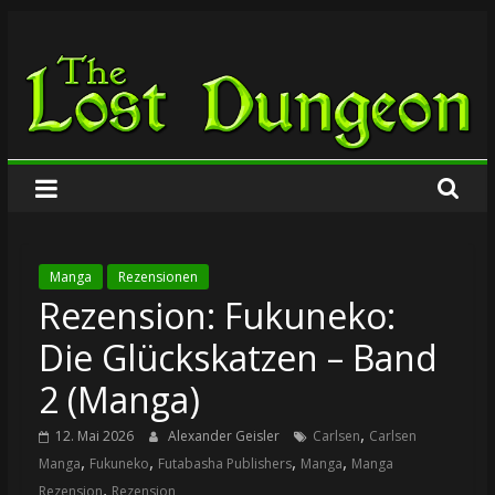
Zum
The
Inhalt
springen
Lost
Dungeon
Manga
Rezensionen
Rezension: Fukuneko:
Die Glückskatzen – Band
2 (Manga)
,
12. Mai 2026
Alexander Geisler
Carlsen
Carlsen
,
,
,
,
Manga
Fukuneko
Futabasha Publishers
Manga
Manga
,
Rezension
Rezension