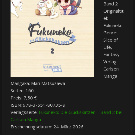
Band 2
Originaltit
el:
Fukuneko
Genre:
Slice of
Life,
Fantasy
Verlag:
Carlsen
Manga
Mangaka: Mari Matsuzawa
Seiten: 160
Preis: 7,50 €
ISBN: 978-3-551-80735-9
Verlagsseite:
Fukuneko: Die Glückskatzen – Band 2 bei
Carlsen Manga
Erscheinungsdatum: 24. März 2026