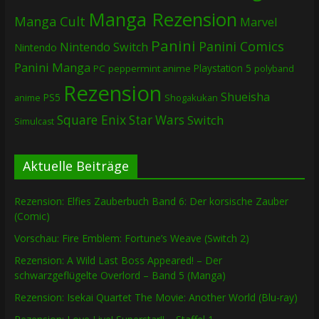
Manga Rezension
Manga Cult
Marvel
Panini
Panini Comics
Nintendo Switch
Nintendo
Panini Manga
Playstation 5
PC
peppermint anime
polyband
Rezension
Shueisha
PS5
Shogakukan
anime
Square Enix
Star Wars
Switch
Simulcast
Aktuelle Beiträge
Rezension: Elfies Zauberbuch Band 6: Der korsische Zauber
(Comic)
Vorschau: Fire Emblem: Fortune’s Weave (Switch 2)
Rezension: A Wild Last Boss Appeared! – Der
schwarzgeflügelte Overlord – Band 5 (Manga)
Rezension: Isekai Quartet The Movie: Another World (Blu-ray)