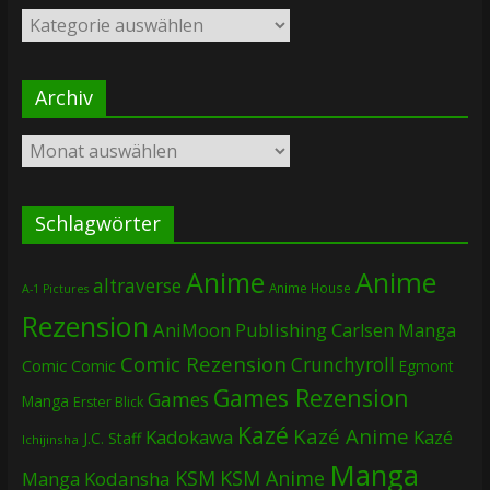
Kategorien
Archiv
Archiv
Schlagwörter
Anime
Anime
altraverse
Anime House
A-1 Pictures
Rezension
AniMoon Publishing
Carlsen Manga
Comic Rezension
Crunchyroll
Comic
Comic
Egmont
Games Rezension
Games
Manga
Erster Blick
Kazé
Kazé Anime
Kadokawa
Kazé
J.C. Staff
Ichijinsha
Manga
KSM
KSM Anime
Manga
Kodansha