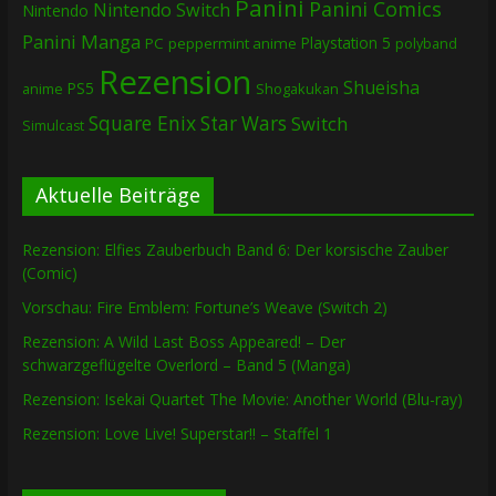
Panini
Panini Comics
Nintendo Switch
Nintendo
Panini Manga
Playstation 5
PC
peppermint anime
polyband
Rezension
Shueisha
PS5
Shogakukan
anime
Square Enix
Star Wars
Switch
Simulcast
Aktuelle Beiträge
Rezension: Elfies Zauberbuch Band 6: Der korsische Zauber
(Comic)
Vorschau: Fire Emblem: Fortune’s Weave (Switch 2)
Rezension: A Wild Last Boss Appeared! – Der
schwarzgeflügelte Overlord – Band 5 (Manga)
Rezension: Isekai Quartet The Movie: Another World (Blu-ray)
Rezension: Love Live! Superstar!! – Staffel 1