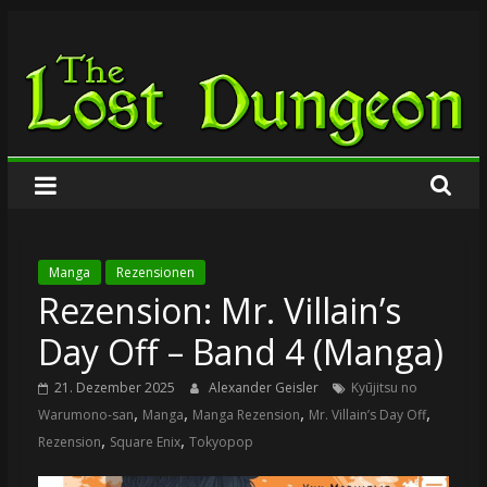
Zum
The
Inhalt
springen
Lost
Dungeon
Manga
Rezensionen
Rezension: Mr. Villain’s
Day Off – Band 4 (Manga)
21. Dezember 2025
Alexander Geisler
Kyūjitsu no
,
,
,
,
Warumono-san
Manga
Manga Rezension
Mr. Villain’s Day Off
,
,
Rezension
Square Enix
Tokyopop