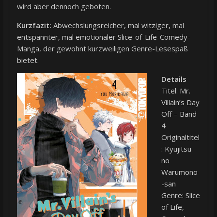
wird aber dennoch geboten.
Kurzfazit:
Abwechslungsreicher, mal witziger, mal
entspannter, mal emotionaler Slice-of-Life-Comedy-
Manga, der gewohnt kurzweiligen Genre-Lesespaß
bietet.
Details
Titel: Mr.
Villain’s Day
Off – Band
4
Originaltitel
: Kyūjitsu
no
Warumono
-san
Genre: Slice
of Life,