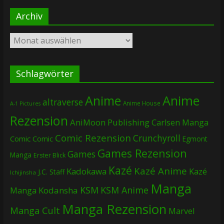
Archiv
Archiv
Schlagwörter
Anime
Anime
altraverse
Anime House
A-1 Pictures
Rezension
AniMoon Publishing
Carlsen Manga
Comic Rezension
Crunchyroll
Comic
Comic
Egmont
Games Rezension
Games
Manga
Erster Blick
Kazé
Kazé Anime
Kadokawa
Kazé
J.C. Staff
Ichijinsha
Manga
KSM
KSM Anime
Manga
Kodansha
Manga Rezension
Manga Cult
Marvel