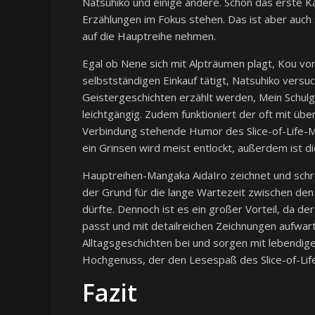
Natsuhiko und einige andere. Schon das erste Ka
Erzählungen im Fokus stehen. Das ist aber auch si
auf die Hauptreihe nehmen.
Egal ob Nene sich mit Alpträumen plagt, Kou vo
selbstständigen Einkauf tätigt, Natsuhiko versu
Geistergeschichten erzählt werden, Mein Schulg
leichtgängig. Zudem funktioniert der oft mit üb
Verbindung stehende Humor des Slice-of-Life-M
ein Grinsen wird meist entlockt, außerdem ist d
Hauptreihen-Mangaka AidaIro zeichnet und sch
der Grund für die lange Wartezeit zwischen den 
dürfte. Dennoch ist es ein großer Vorteil, da der
passt und mit detailreichen Zeichnungen aufwar
Alltagsgeschichten bei und sorgen mit lebendig
Hochgenuss, der den Lesespaß des Slice-of-Lif
Fazit