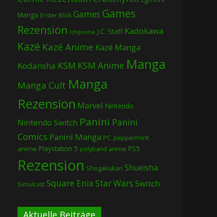
Games
Games
Manga
Erster Blick
Rezension
Kadokawa
J.C. Staff
Ichijinsha
Kazé
Kazé Anime
Kazé Manga
Manga
KSM
KSM Anime
Kodansha
Manga
Manga Cult
Rezension
Marvel
Nintendo
Panini
Panini
Nintendo Switch
Comics
Panini Manga
PC
peppermint
Playstation 5
PS5
anime
polyband anime
Rezension
Shueisha
Shogakukan
Square Enix
Star Wars
Switch
Simulcast
Aktuelle Beiträge