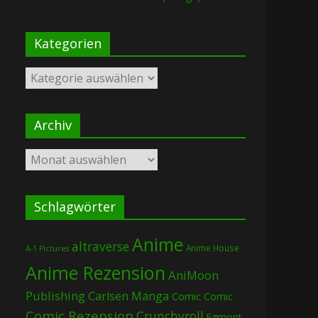
Kategorien
Kategorien
Archiv
Archiv
Schlagwörter
Anime
altraverse
Anime House
A-1 Pictures
Anime Rezension
AniMoon
Publishing
Carlsen Manga
Comic
Comic
Comic Rezension
Crunchyroll
Egmont