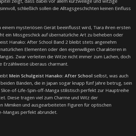
pitel zeigt, dass dabei vor allem kurzweilige und witzige
nnvoll, schließlich sollen die Alltagsgeschichten keinen Einfluss
n einem mysteriösen Gerät beeinflusst wird, Tiara ihren ersten
cht ein Missgeschick auf übernatürliche Art zu beheben oder
eist Hanako: After School Band 2 bleibt stets angenehm
ernatürlichen Elementen oder den eigenwilligen Charakteren in
angas. Zwar verleiten die Witze nicht immer zum Lachen, doch
ie Erzählweise überaus charmant.
reibt
Mein Schulgeist Hanako: After School
selbst, was auch
beiden Bänden, die in Japan sogar knapp fünf Jahre betrug, sein
 Slice-of-Life-Spin-off-Manga stilistisch perfekt zur Hauptreihe
tet. Diese tragen viel zum Charme und Witz der
en Mimiken und ausgearbeiteten Figuren für optischen
e-Mangas perfekt abrundet.