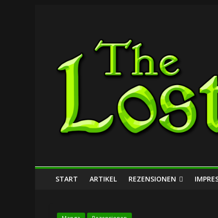
Zum
The
Inhalt
springen
Lost
Dungeon
START
ARTIKEL
REZENSIONEN
IMPRE