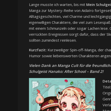
Lange musste ich warten, bis mit
Mein Schulgei
Manga zur Mystery-Reihe von AidaIro fortgesetz
Alltagsgeschichten, viel Charme und leichtgäng
eigenwilligen Charaktere, die viel zum Lesespaß
mit einem Schmunzeln oder sogar Lachen lese.
verrückten Ereignissen sorgt dafür, dass der Sl
sollten zumindest reinlesen.
Kurzfazit:
Kurzweiliger Spin-off-Manga, der cha
Humor sowie liebenswerten Charakteren angene
Vielen Dank an
Manga Cult
für die freundlic
Schulgeist Hanako: After School – Band 2!
Deta
Tite
Orig
Genr
Verl
Mang