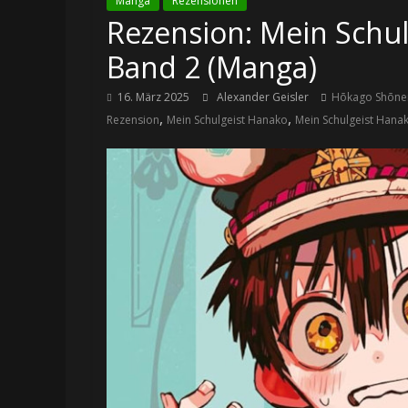
Manga
Rezensionen
Rezension: Mein Schul
Band 2 (Manga)
16. März 2025
Alexander Geisler
Hōkago Shōne
,
,
Rezension
Mein Schulgeist Hanako
Mein Schulgeist Hanak