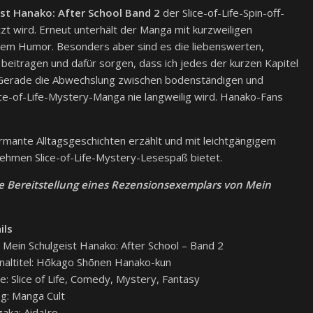
st Hanako: After School Band 2
der Slice-of-Life-Spin-off-
t wird. Erneut unterhält der Manga mit kurzweiligen
igem Humor. Besonders aber sind es die liebenswerten,
 beitragen und dafür sorgen, dass ich jedes der kurzen Kapitel
 Gerade die Abwechslung zwischen bodenständigen und
ice-of-Life-Mystery-Manga nie langweilig wird. Hanako-Fans
rmante Alltagsgeschichten erzählt und mit leichtgängigem
hmen Slice-of-Life-Mystery-Lesespaß bietet.
he Bereitstellung eines Rezensionsexemplars von Mein
ils
l: Mein Schulgeist Hanako: After School – Band 2
inaltitel: Hōkago Shōnen Hanako-kun
e: Slice of Life, Comedy, Mystery, Fantasy
ag: Manga Cult
aka: AidaIro