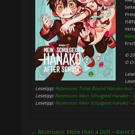
Seit
Preis
ISBN
Verl
Mang
Ersc
© 20
© Cr
Lese
Lese
Lesetipp:
Rezension: Toilet-Bound Hanako-kun – 
Lesetipp:
Rezension: Mein Schulgeist Hanako – 
Lesetipp:
Rezension: Mein Schulgeist Hanako – 
←
Rezension: More than a Doll – Band 3