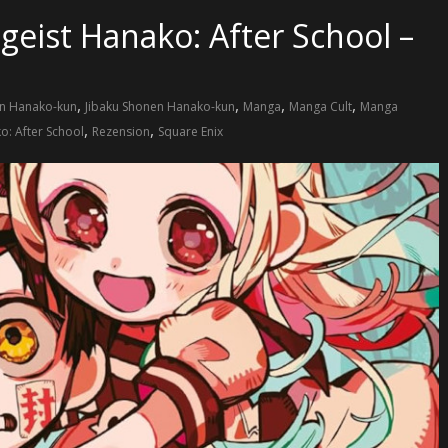
geist Hanako: After School –
,
,
,
,
n Hanako-kun
Jibaku Shonen Hanako-kun
Manga
Manga Cult
Manga
,
,
o: After School
Rezension
Square Enix