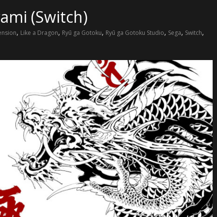
ami (Switch)
,
,
,
,
,
,
ension
Like a Dragon
Ryū ga Gotoku
Ryū ga Gotoku Studio
Sega
Switch