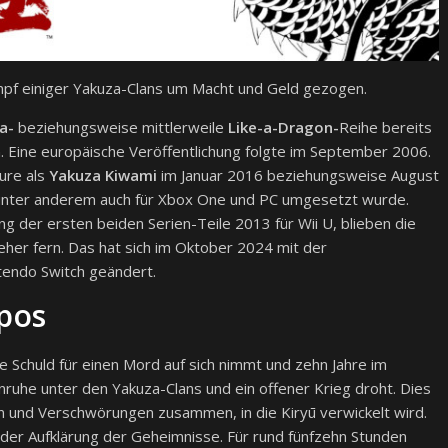
pf einiger Yakuza-Clans um Macht und Geld gezogen.
a-
beziehungsweise mittlerweile
Like-a-Dragon-
Reihe bereits
n. Eine europäische Veröffentlichung folgte im September 2006.
ure als
Yakuza Kiwami
im Januar 2016 beziehungsweise August
 unter anderem auch für Xbox One und PC umgesetzt wurde.
g der ersten beiden Serien-Teile 2013 für Wii U, blieben die
her fern. Das hat sich im Oktober 2024 mit der
tendo Switch geändert.
pos
e Schuld für einen Mord auf sich nimmt und zehn Jahre im
Unruhe unter den Yakuza-Clans und ein offener Krieg droht. Dies
und Verschwörungen zusammen, in die Kiryū verwickelt wird.
 der Aufklärung der Geheimnisse. Für rund fünfzehn Stunden