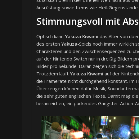
Zufallskämpfen in der offenen Welt nicht aus 
Ausrüstung sowie Items wie Heil-Gegenstände 
Stimmungsvoll mit Abs
Optisch kann
Yakuza Kiwami
das Alter von über
des ersten
Yakuza-
Spiels noch immer wirklich 
Charakteren und den Zwischensequenzen zu über
auf der Nintendo Switch nur in dreißig Bildern p
Bilder pro Sekunde. Daran zeigen sich die techn
Trotzdem läuft
Yakuza Kiwami
auf der Nintendo
die Framerate nicht durchgehend konstant. Im 
Überzeugen können dafür Musik, Sounduntermal
die sehr guten englischen Texte. Damit mag die
heranreichen, ein packendes Gangster-Action-A