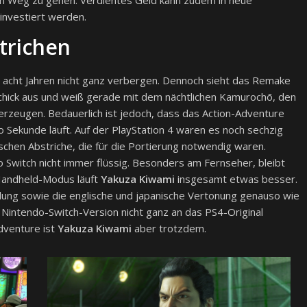
dem Weg zu gehen. Verdientes Geld kann zudem in neue
investiert werden.
trichen
 acht Jahren nicht ganz verbergen. Dennoch sieht das Remake
schick aus und weiß gerade mit dem nächtlichen Kamurochō, den
zeugen. Bedauerlich ist jedoch, dass das Action-Adventure
ro Sekunde läuft. Auf der PlayStation 4 waren es noch sechzig
ischen Abstriche, die für die Portierung notwendig waren.
 Switch nicht immer flüssig. Besonders am Fernseher, bleibt
Handheld-Modus läuft
Yakuza Kiwami
insgesamt etwas besser.
ung sowie die englische und japanische Vertonung genauso wie
 Nintendo-Switch-Version nicht ganz an das PS4-Original
dventure ist
Yakuza Kiwami
aber trotzdem.