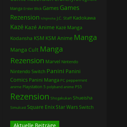
Games
Games
Manga
Erster Blick
Rezension
Kadokawa
J.C. Staff
Ichijinsha
Kazé
Kazé Anime
Kazé Manga
Manga
KSM
KSM Anime
Kodansha
Manga
Manga Cult
Rezension
Marvel
Nintendo
Panini
Panini
Nintendo Switch
Comics
Panini Manga
PC
peppermint
Playstation 5
PS5
anime
polyband anime
Rezension
Shueisha
Shogakukan
Square Enix
Star Wars
Switch
Simulcast
Aktuelle Beiträge