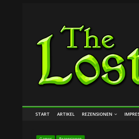
Zum
The
Inhalt
springen
Lost
Dungeon
START
ARTIKEL
REZENSIONEN
IMPRE
Games
Rezensionen