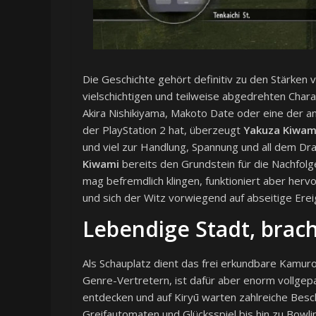
Die Geschichte gehört definitiv zu den Stärken 
vielschichtigen und teilweise abgedrehten Char
Akira Nishikiyama, Makoto Date oder eine der an
der PlayStation 2 hat, überzeugt
Yakuza Kiwam
und viel zur Handlung, Spannung und all dem Dr
Kiwami
bereits den Grundstein für die Nachfolg
mag befremdlich klingen, funktioniert aber herv
und sich der Witz vorwiegend auf abseitige Erei
Lebendige Stadt, brac
Als Schauplatz dient das frei erkundbare Kamuro
Genre-Vertretern, ist dafür aber enorm vollgepa
entdecken und auf Kiryū warten zahlreiche Besc
Greifautomaten und Glücksspiel bis hin zu Bowli