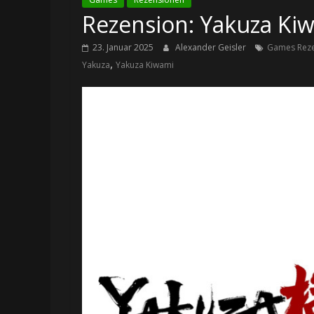
Rezension: Yakuza Kiw
23. Januar 2025
Alexander Geisler
Games Rez
,
Yakuza
Yakuza Kiwami