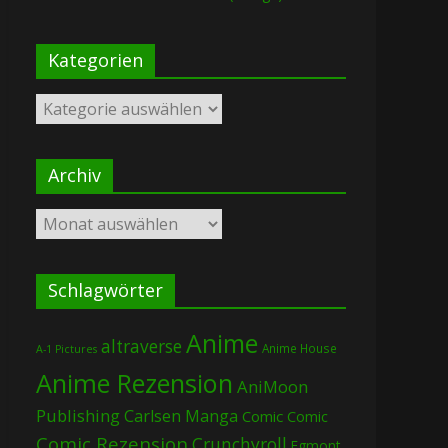
Kategorien
Kategorien
Archiv
Archiv
Schlagwörter
Anime
altraverse
Anime House
A-1 Pictures
Anime Rezension
AniMoon
Publishing
Carlsen Manga
Comic
Comic
Comic Rezension
Crunchyroll
Egmont