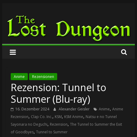
Zum
The
Inhalt
springen
Lost
Dungeon
Anime
Rezensionen
Rezension: Tunnel to
Summer (Blu-ray)
,
16. Dezember 2024
Alexander Geisler
Anime
Anime
,
,
,
,
Rezension
Clap Co. Inc.
KSM
KSM Anime
Natsu e no Tunnel
,
,
Sayonara no Deguchi
Rezension
The Tunnel to Summer the Exit
,
of Goodbyes
Tunnel to Summer