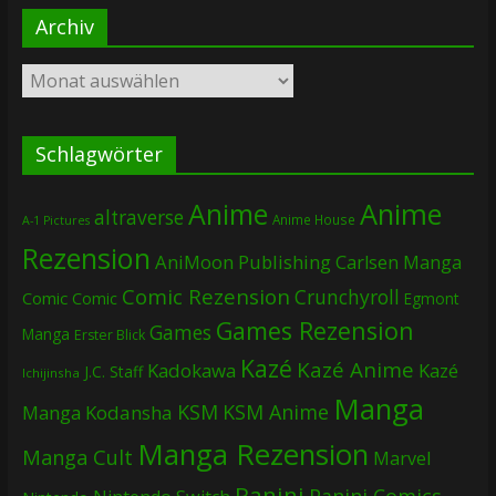
Archiv
Archiv
Schlagwörter
Anime
Anime
altraverse
Anime House
A-1 Pictures
Rezension
AniMoon Publishing
Carlsen Manga
Comic Rezension
Crunchyroll
Comic
Comic
Egmont
Games Rezension
Games
Manga
Erster Blick
Kazé
Kazé Anime
Kadokawa
Kazé
J.C. Staff
Ichijinsha
Manga
KSM
KSM Anime
Manga
Kodansha
Manga Rezension
Manga Cult
Marvel
Panini