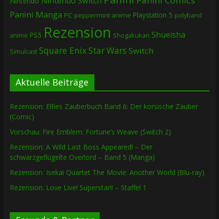
Panini Comics
Nintendo Switch
Nintendo
Panini Manga
Playstation 5
PC
peppermint anime
polyband
Rezension
Shueisha
PS5
Shogakukan
anime
Square Enix
Star Wars
Switch
Simulcast
Aktuelle Beiträge
Rezension: Elfies Zauberbuch Band 6: Der korsische Zauber
(Comic)
Vorschau: Fire Emblem: Fortune’s Weave (Switch 2)
Rezension: A Wild Last Boss Appeared! – Der
schwarzgeflügelte Overlord – Band 5 (Manga)
Rezension: Isekai Quartet The Movie: Another World (Blu-ray)
Rezension: Love Live! Superstar!! – Staffel 1