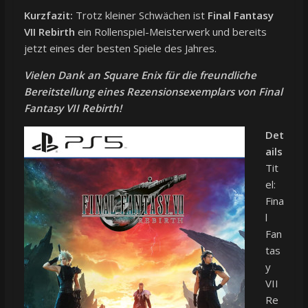
Kurzfazit:
Trotz kleiner Schwächen ist
Final Fantasy
VII Rebirth
ein Rollenspiel-Meisterwerk und bereits
jetzt eines der besten Spiele des Jahres.
Vielen Dank an Square Enix für die freundliche
Bereitstellung eines Rezensionsexemplars von Final
Fantasy VII Rebirth!
Det
ails
Tit
el:
Fina
l
Fan
tas
y
VII
Re