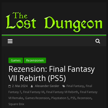
Zum
The
Inhalt
springen
Lost
Dungeon
Games
Rezensionen
Rezension: Final Fantasy
VII Rebirth (PS5)
,
2. Mai 2024
Alexander Geisler
Final Fantasy
Final
,
,
,
Fantasy 7
Final Fantasy VII
Final Fantasy VII Rebirth
Final Fantasy
,
,
,
,
,
VII Remake
Games Rezension
Playstation 5
PS5
Rezension
Square Enix