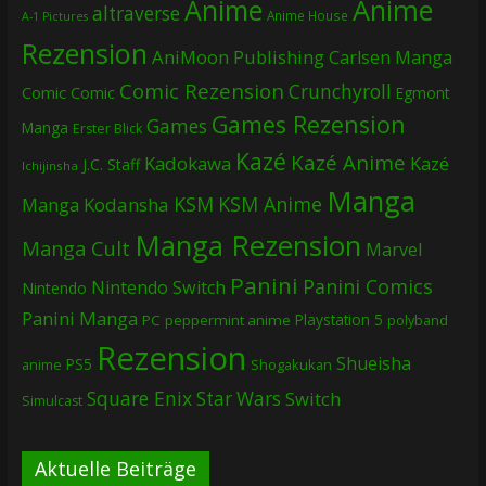
Anime
Anime
altraverse
Anime House
A-1 Pictures
Rezension
AniMoon Publishing
Carlsen Manga
Comic Rezension
Crunchyroll
Comic
Comic
Egmont
Games Rezension
Games
Manga
Erster Blick
Kazé
Kazé Anime
Kadokawa
Kazé
J.C. Staff
Ichijinsha
Manga
KSM
KSM Anime
Manga
Kodansha
Manga Rezension
Manga Cult
Marvel
Panini
Panini Comics
Nintendo Switch
Nintendo
Panini Manga
Playstation 5
PC
peppermint anime
polyband
Rezension
Shueisha
PS5
Shogakukan
anime
Square Enix
Star Wars
Switch
Simulcast
Aktuelle Beiträge