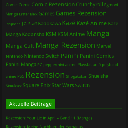
Comic Rezension
Crunchyroll
Comic
Comic
Egmont
Games Rezension
Games
Manga
Erster Blick
Kazé
Kazé Anime
Kadokawa
Kazé
J.C. Staff
Ichijinsha
Manga
KSM
KSM Anime
Manga
Kodansha
Manga Rezension
Manga Cult
Marvel
Panini
Panini Comics
Nintendo Switch
Nintendo
Panini Manga
Playstation 5
PC
peppermint anime
polyband
Rezension
Shueisha
PS5
Shogakukan
anime
Square Enix
Star Wars
Switch
Simulcast
Aktuelle Beiträge
Rezension: Your Lie in April – Band 11 (Manga)
Rezension: Meine Nachbarn der Yamadas