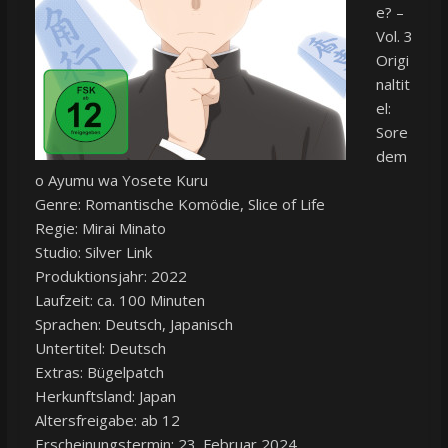
e? –
Vol. 3
Origi
naltit
el:
Sore
dem
o Ayumu wa Yosete Kuru
Genre: Romantische Komödie, Slice of Life
Regie: Mirai Minato
Studio: Silver Link
Produktionsjahr: 2022
Laufzeit: ca. 100 Minuten
Sprachen: Deutsch, Japanisch
Untertitel: Deutsch
Extras: Bügelpatch
Herkunftsland: Japan
Altersfreigabe: ab 12
Erscheinungstermin: 23. Februar 2024