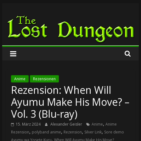
Zum
The
Inhalt
springen
Lost
Dungeon
Anime
Rezensionen
Rezension: When Will
Ayumu Make His Move? –
Vol. 3 (Blu-ray)
,
15. März 2024
Alexander Geisler
Anime
Anime
,
,
,
,
Rezension
polyband anime
Rezension
Silver Link
Sore demo
,
Ayumu wa Yosete Kuru
When Will Ayumu Make His Move?