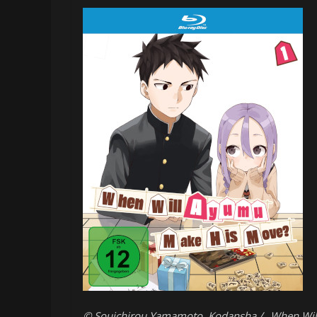
© Souichirou Yamamoto, Kodansha / „When Wil