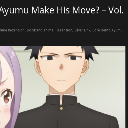
 Ayumu Make His Move? – Vol.
,
,
,
,
nime Rezension
polyband anime
Rezension
Silver Link
Sore demo Ayumu