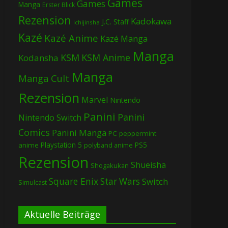
Games
Games
Manga
Erster Blick
Rezension
Kadokawa
J.C. Staff
Ichijinsha
Kazé
Kazé Anime
Kazé Manga
Manga
KSM
KSM Anime
Kodansha
Manga
Manga Cult
Rezension
Marvel
Nintendo
Panini
Panini
Nintendo Switch
Comics
Panini Manga
PC
peppermint
Playstation 5
PS5
anime
polyband anime
Rezension
Shueisha
Shogakukan
Square Enix
Star Wars
Switch
Simulcast
Aktuelle Beiträge