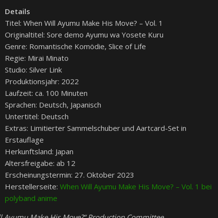
Details
Titel: When Will Ayumu Make His Move? – Vol. 1
Originaltitel: Sore demo Ayumu wa Yosete Kuru
Genre: Romantische Komödie, Slice of Life
Regie: Mirai Minato
Studio: Silver Link
Produktionsjahr: 2022
Laufzeit: ca. 100 Minuten
Sprachen: Deutsch, Japanisch
Untertitel: Deutsch
Extras: Limitierter Sammelschuber und Aartcard-Set in
Erstauflage
Herkunftsland: Japan
Altersfreigabe: ab 12
Erscheinungstermin: 27. Oktober 2023
Herstellerseite:
When Will Ayumu Make His Move? – Vol. 1 bei
polyband anime
l Ayumu Make His Move?“ Production Committee.