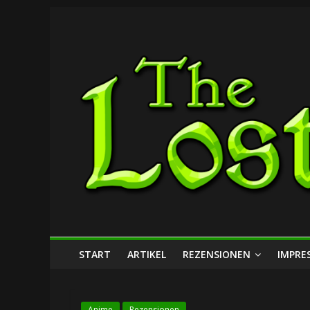
Zum
The
Inhalt
springen
Lost
Dungeon
START
ARTIKEL
REZENSIONEN
IMPRE
Anime
Rezensionen