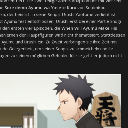
konzentriert. Die zwölfteilige Anime-Adaption der mit vierzehn
ihe
Sore demo Ayumu wa Yosete Kuru
von Souichirou
 der heimlich in seine Senpai Urushi Yaotome verliebt ist.
st Ayumu fest entschlossen, Urushi erst bei einer Partie Shogi
n den ersten vier Episoden, die
When Will Ayumu Make His
enlernen der Hauptfiguren wird nicht thematisiert. Stattdessen
n Ayumu und Urushi ein. Zu Zweit verbringen sie ihre Zeit mit
ende Gelegenheit, um seiner Senpai zu schmeicheln und ihr
ragen zu seinen möglichen Gefühlen für sie geht er jedoch nicht