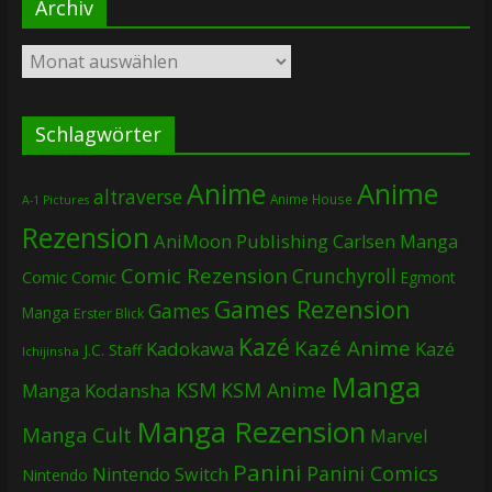
Archiv
Archiv
Schlagwörter
Anime
Anime
altraverse
Anime House
A-1 Pictures
Rezension
AniMoon Publishing
Carlsen Manga
Comic Rezension
Crunchyroll
Comic
Comic
Egmont
Games Rezension
Games
Manga
Erster Blick
Kazé
Kazé Anime
Kadokawa
Kazé
J.C. Staff
Ichijinsha
Manga
KSM
KSM Anime
Manga
Kodansha
Manga Rezension
Manga Cult
Marvel
Panini
Panini Comics
Nintendo Switch
Nintendo