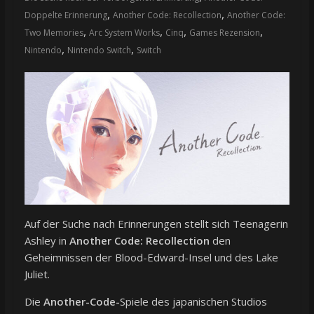
,
,
Doppelte Erinnerung
Another Code: Recollection
Another Code:
,
,
,
,
Two Memories
Arc System Works
Cinq
Games Rezension
,
,
Nintendo
Nintendo Switch
Switch
Auf der Suche nach Erinnerungen stellt sich Teenagerin
Ashley in
Another Code: Recollection
den
Geheimnissen der Blood-Edward-Insel und des Lake
Juliet.
Die
Another-Code-
Spiele des japanischen Studios