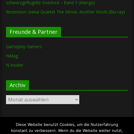
schwarzgeflügelte Overlord – Band 5 (Manga)
Rezension: Isekai Quartet The Movie: Another World (Blu-ray)
Freunde & Partner
Gameplay Gamers
NMag
N Insider
Archiv
Archiv
Diese Website benutzt Cookies, um die Nutzerfahrung
Copyright © 2026
The Lost Dungeon
. Alle Rechte vorbehalten.
konstant zu verbessern. Wenn du die Website weiter nutzt,