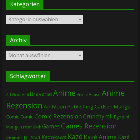
Kategorien
Kategorien
Archiv
Archiv
Schlagwörter
Anime
Anime
altraverse
Anime House
A-1 Pictures
Rezension
AniMoon Publishing
Carlsen Manga
Comic Rezension
Crunchyroll
Comic
Comic
Egmont
Games Rezension
Games
Manga
Erster Blick
Kazé
Kazé Anime
Kadokawa
Kazé
J.C. Staff
Ichijinsha