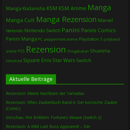
Manga
KSM
KSM Anime
Manga
Kodansha
Manga Rezension
Manga Cult
Marvel
Panini
Panini Comics
Nintendo Switch
Nintendo
Panini Manga
Playstation 5
PC
peppermint anime
polyband
Rezension
Shueisha
PS5
Shogakukan
anime
Square Enix
Star Wars
Switch
Simulcast
Aktuelle Beiträge
Rezension: Meine Nachbarn der Yamadas
Rezension: Elfies Zauberbuch Band 6: Der korsische Zauber
(Comic)
Vorschau: Fire Emblem: Fortune’s Weave (Switch 2)
Rezension: A Wild Last Boss Appeared! – Der