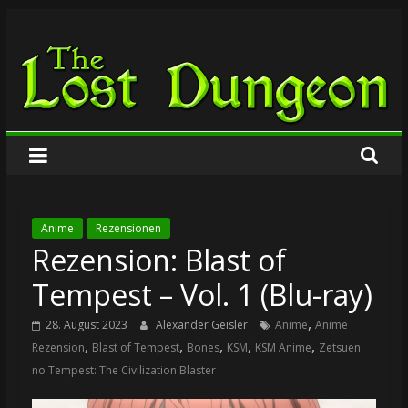
Zum
The
Inhalt
springen
Lost
Dungeon
Anime
Rezensionen
Rezension: Blast of
Tempest – Vol. 1 (Blu-ray)
,
28. August 2023
Alexander Geisler
Anime
Anime
,
,
,
,
,
Rezension
Blast of Tempest
Bones
KSM
KSM Anime
Zetsuen
no Tempest: The Civilization Blaster