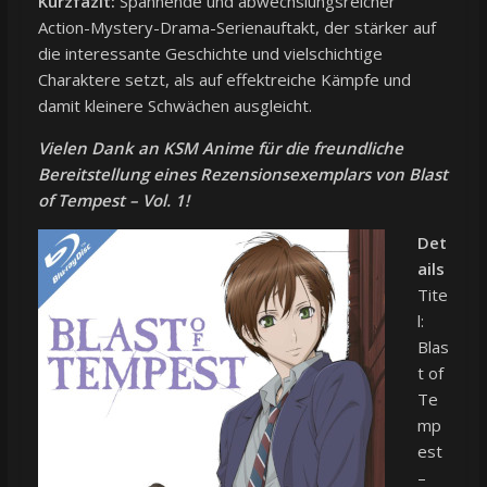
Kurzfazit:
Spannende und abwechslungsreicher
Action-Mystery-Drama-Serienauftakt, der stärker auf
die interessante Geschichte und vielschichtige
Charaktere setzt, als auf effektreiche Kämpfe und
damit kleinere Schwächen ausgleicht.
Vielen Dank an KSM Anime für die freundliche
Bereitstellung eines Rezensionsexemplars von Blast
of Tempest – Vol. 1!
Det
ails
Tite
l:
Blas
t of
Te
mp
est
–