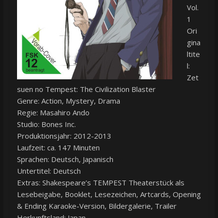
Vol.
1
Ori
gina
ltite
l:
Zet
suen no Tempest: The Civilization Blaster
Genre: Action, Mystery, Drama
Regie: Masahiro Ando
Studio: Bones Inc.
Produktionsjahr: 2012-2013
Laufzeit: ca. 147 Minuten
Sprachen: Deutsch, Japanisch
Untertitel: Deutsch
Extras: Shakespeare’s TEMPEST Theaterstück als
Lesebeigabe, Booklet, Lesezeichen, Artcards, Opening
& Ending Karaoke-Version, Bildergalerie, Trailer
Herkunftsland: Japan