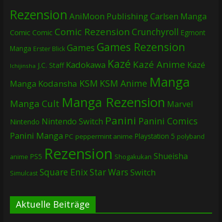
Rezension
AniMoon Publishing
Carlsen Manga
Comic Rezension
Crunchyroll
Comic
Comic
Egmont
Games Rezension
Games
Manga
Erster Blick
Kazé
Kazé Anime
Kadokawa
Kazé
J.C. Staff
Ichijinsha
Manga
KSM
KSM Anime
Manga
Kodansha
Manga Rezension
Manga Cult
Marvel
Panini
Panini Comics
Nintendo Switch
Nintendo
Panini Manga
Playstation 5
PC
peppermint anime
polyband
Rezension
Shueisha
PS5
Shogakukan
anime
Square Enix
Star Wars
Switch
Simulcast
Aktuelle Beiträge