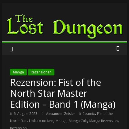
Zum
The
Inhalt
springen
Lost
Dungeon
Manga
Rezensionen
Rezension: Fist of the
North Star Master
Edition – Band 1 (Manga)
,
6. August 2023
Alexander Geisler
Coamix
Fist of the
,
,
,
,
,
North Star
Hokuto no Ken
Manga
Manga Cult
Manga Rezension
Rezension