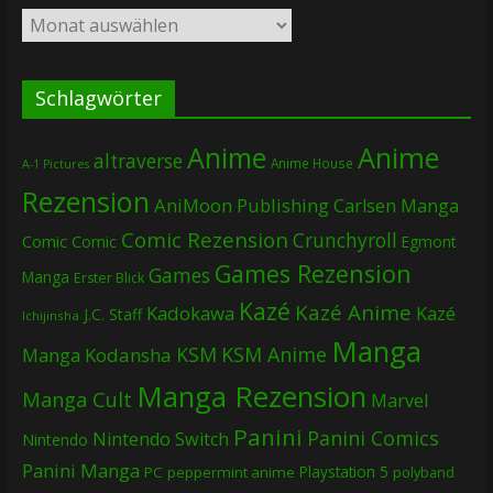
Archiv
Schlagwörter
Anime
Anime
altraverse
Anime House
A-1 Pictures
Rezension
AniMoon Publishing
Carlsen Manga
Comic Rezension
Crunchyroll
Comic
Comic
Egmont
Games Rezension
Games
Manga
Erster Blick
Kazé
Kazé Anime
Kadokawa
Kazé
J.C. Staff
Ichijinsha
Manga
KSM
KSM Anime
Manga
Kodansha
Manga Rezension
Manga Cult
Marvel
Panini
Panini Comics
Nintendo Switch
Nintendo
Panini Manga
Playstation 5
PC
peppermint anime
polyband