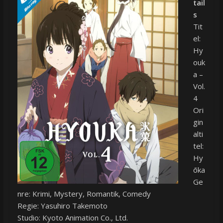
tail
s
Tit
el:
Hy
ouk
a –
Vol.
4
Ori
gin
alti
tel:
Hy
ōka
Ge
nre: Krimi, Mystery, Romantik, Comedy
Regie: Yasuhiro Takemoto
Studio: Kyoto Animation Co., Ltd.