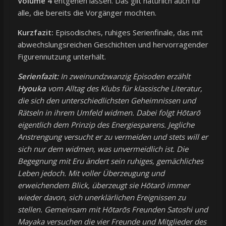
Volume 4
entgehen lassen. Das gilt natürlich auch für
alle, die bereits die Vorgänger mochten.
Kurzfazit:
Episodisches, ruhiges Serienfinale, das mit
abwechslungsreichen Geschichten und hervorragender
Figurennutzung unterhält.
Serienfazit:
In zweinundzwanzig Episoden erzählt
Hyouka
vom Alltag des Klubs für klassische Literatur,
die sich den unterschiedlichsten Geheimnissen und
Rätseln in ihrem Umfeld widmen. Dabei folgt Hōtarō
eigentlich dem Prinzip des Energiesparens. Jegliche
Anstrengung versucht er zu vermeiden und stets will er
sich nur dem widmen, was unvermeidlich ist. Die
Begegnung mit Eru ändert sein ruhiges, gemächliches
Leben jedoch. Mit voller Überzeugung und
erweichendem Blick, überzeugt sie Hōtarō immer
wieder davon, sich unerklärlichen Ereignissen zu
stellen. Gemeinsam mit Hōtarōs Freunden Satoshi und
Mayaka versuchen die vier Freunde und Mitglieder des