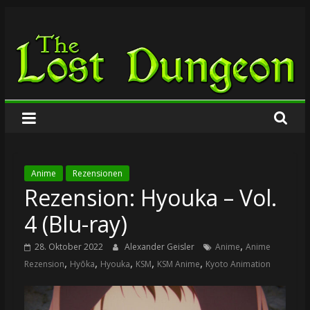
Zum
The
Inhalt
springen
Lost
Dungeon
Anime
Rezensionen
Rezension: Hyouka – Vol.
4 (Blu-ray)
,
28. Oktober 2022
Alexander Geisler
Anime
Anime
,
,
,
,
,
Rezension
Hyōka
Hyouka
KSM
KSM Anime
Kyoto Animation