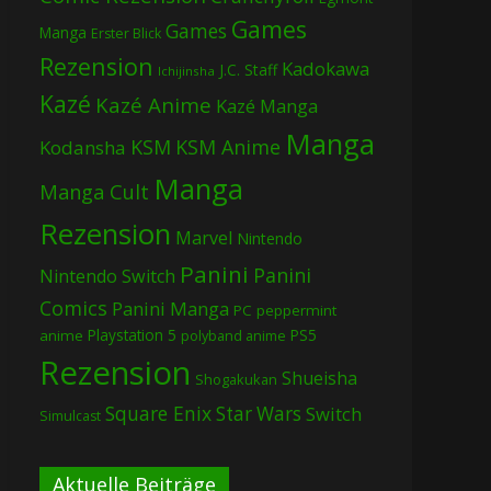
Games
Games
Manga
Erster Blick
Rezension
Kadokawa
J.C. Staff
Ichijinsha
Kazé
Kazé Anime
Kazé Manga
Manga
KSM
KSM Anime
Kodansha
Manga
Manga Cult
Rezension
Marvel
Nintendo
Panini
Panini
Nintendo Switch
Comics
Panini Manga
PC
peppermint
Playstation 5
PS5
anime
polyband anime
Rezension
Shueisha
Shogakukan
Square Enix
Star Wars
Switch
Simulcast
Aktuelle Beiträge