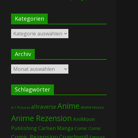
Kategorien
Kategorien
Archiv
Archiv
Schlagwörter
Anime
altraverse
Anime House
A-1 Pictures
Anime Rezension
AniMoon
Publishing
Carlsen Manga
Comic
Comic
Comic Rezension
Crunchyroll
Egmont