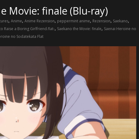
 Movie: finale (Blu-ray)
,
,
,
,
,
,
tures
Anime
Anime Rezension
peppermint anime
Rezension
Saekano
,
,
 Raise a Boring Girlfriend.flat-
Saekano the Movie: finale
Saenai Heroine no
roine no Sodatekata Flat