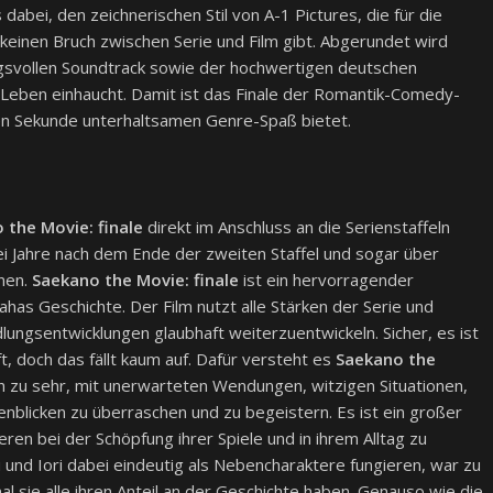
abei, den zeichnerischen Stil von A-1 Pictures, die für die
keinen Bruch zwischen Serie und Film gibt. Abgerundet wird
svollen Soundtrack sowie der hochwertigen deutschen
t Leben einhaucht. Damit ist das Finale der Romantik-Comedy-
zten Sekunde unterhaltsamen Genre-Spaß bietet.
 the Movie: finale
direkt im Anschluss an die Serienstaffeln
zwei Jahre nach dem Ende der zweiten Staffel und sogar über
enen.
Saekano the Movie: finale
ist ein hervorragender
as Geschichte. Der Film nutzt alle Stärken der Serie und
dlungsentwicklungen glaubhaft weiterzuentwickeln. Sicher, es ist
t, doch das fällt kaum auf. Dafür versteht es
Saekano the
h zu sehr, mit unerwarteten Wendungen, witzigen Situationen,
licken zu überraschen und zu begeistern. Es ist ein großer
ren bei der Schöpfung ihrer Spiele und in ihrem Alltag zu
u und Iori dabei eindeutig als Nebencharaktere fungieren, war zu
l sie alle ihren Anteil an der Geschichte haben. Genauso wie die