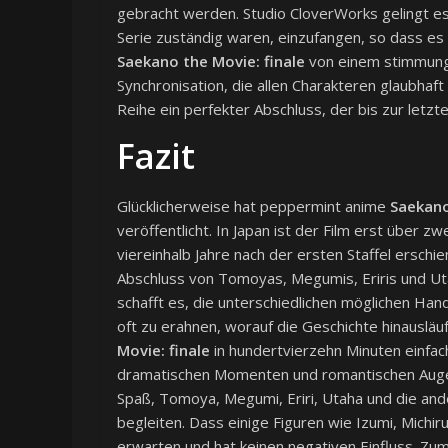
gebracht werden. Studio CloverWorks gelingt es d
Serie zuständig waren, einzufangen, so dass es 
Saekano the Movie: finale
von einem stimmung
Synchronisation, die allen Charakteren glaubhaf
Reihe ein perfekter Abschluss, der bis zur let
Fazit
Glücklicherweise hat peppermint anime
Saekano
veröffentlicht. In Japan ist der Film erst über 
viereinhalb Jahre nach der ersten Staffel erschi
Abschluss von Tomoyas, Megumis, Eriris und Utah
schafft es, die unterschiedlichen möglichen Han
oft zu erahnen, worauf die Geschichte hinausläuf
Movie: finale
in hundertvierzehn Minuten einfac
dramatischen Momenten und romantischen Augenb
Spaß, Tomoya, Megumi, Eriri, Utaha und die ande
begleiten. Dass einige Figuren wie Izumi, Michir
erwarten und hat keinen negativen Einfluss. Zuma