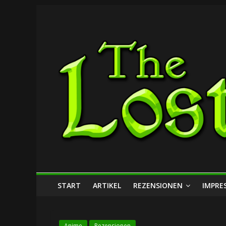
Zum
The
Inhalt
springen
Lost
Dungeon
START
ARTIKEL
REZENSIONEN
IMPRE
Anime
Rezensionen