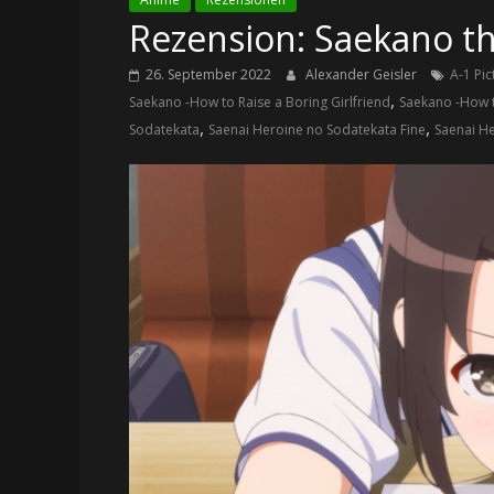
Rezension: Saekano the
26. September 2022
Alexander Geisler
A-1 Pic
,
Saekano -How to Raise a Boring Girlfriend
Saekano -How to
,
,
Sodatekata
Saenai Heroine no Sodatekata Fine
Saenai He