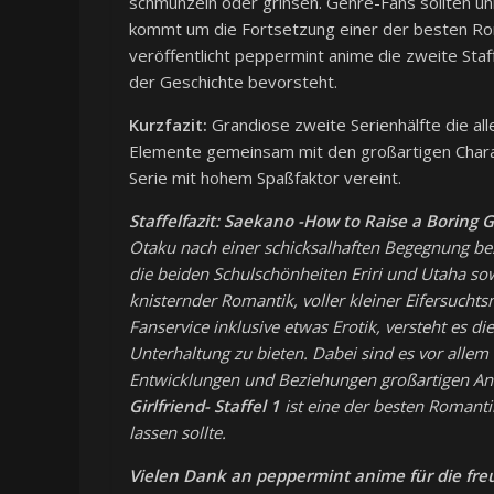
schmunzeln oder grinsen. Genre-Fans sollten u
kommt um die Fortsetzung einer der besten Ro
veröffentlicht peppermint anime die zweite Staf
der Geschichte bevorsteht.
Kurzfazit:
Grandiose zweite Serienhälfte die al
Elemente gemeinsam mit den großartigen Char
Serie mit hohem Spaßfaktor vereint.
Staffelfazit:
Saekano -How to Raise a Boring Gir
Otaku nach einer schicksalhaften Begegnung bes
die beiden Schulschönheiten Eriri und Utaha so
knisternder Romantik, voller kleiner Eifersuch
Fanservice inklusive etwas Erotik, versteht es d
Unterhaltung zu bieten. Dabei sind es vor allem 
Entwicklungen und Beziehungen großartigen An
Girlfriend- Staffel 1
ist eine der besten Romant
lassen sollte.
Vielen Dank an peppermint anime für die fre