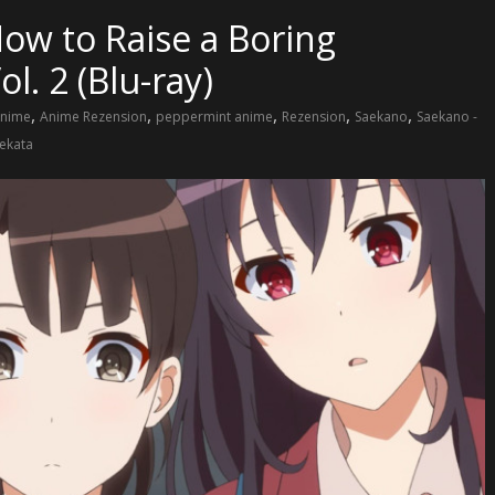
ow to Raise a Boring
ol. 2 (Blu-ray)
,
,
,
,
,
nime
Anime Rezension
peppermint anime
Rezension
Saekano
Saekano -
ekata