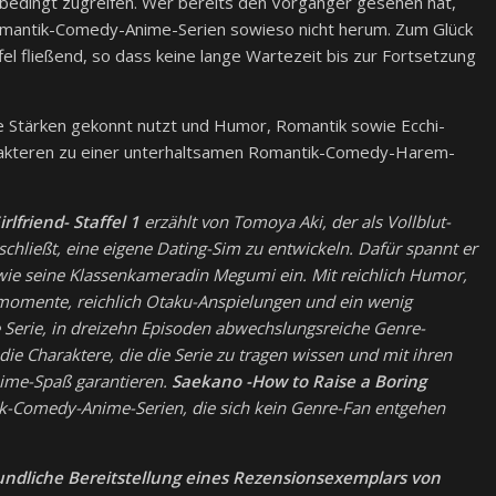
nbedingt zugreifen. Wer bereits den Vorgänger gesehen hat,
mantik-Comedy-Anime-Serien sowieso nicht herum. Zum Glück
fel fließend, so dass keine lange Wartezeit bis zur Fortsetzung
le Stärken gekonnt nutzt und Humor, Romantik sowie Ecchi-
akteren zu einer unterhaltsamen Romantik-Comedy-Harem-
lfriend- Staffel 1
erzählt von Tomoya Aki, der als Vollblut-
chließt, eine eigene Dating-Sim zu entwickeln. Dafür spannt er
wie seine Klassenkameradin Megumi ein. Mit reichlich Humor,
tsmomente, reichlich Otaku-Anspielungen und ein wenig
ie Serie, in dreizehn Episoden abwechslungsreiche Genre-
die Charaktere, die die Serie zu tragen wissen und mit ihren
ime-Spaß garantieren.
Saekano -How to Raise a Boring
ik-Comedy-Anime-Serien, die sich kein Genre-Fan entgehen
undliche Bereitstellung eines Rezensionsexemplars von