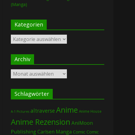
(Manga)
Kategorien
Kategorien
Archiv
Archiv
Schlagwörter
Anime
altraverse
Anime House
A-1 Pictures
Anime Rezension
AniMoon
Publishing
Carlsen Manga
Comic
Comic