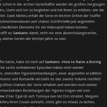
ie schon in der ersten Serienhälfte wieder ein großes Vergnügen
u, Izumi und Iori zu begleiten und mit ihnen zu erleben, wie die
t. Dank Michiru erhält die Serie im letzten Drittel der Staffel
Zeichnerinnendasein und Utahas Schriftstellerjob angenehm
chiedlichen Elemente für ein Videospiel haben können.
hafft es
Saekano
damit, nicht nur eine abwechslungsreiche,
Anime-Serien der letzten Jahre zu sein.
fte hatte, habe ich mich auf
Saekano -How to Raise a Boring
. Die sechs enthaltenen Episoden haben mich wieder
n, sinnvollen Figurenentwicklungen, einer angenehm erzählten
 Humor und Romantik versteht es das zweite Volume reichlich
 größten Stärken der Serie erhalten und werden noch weiter
entwickelnden Beziehungen der Figuren tragen viel zum
ume 2
bei. Egal ob sich Tomoya nun mit Eriri streitet, Megumi
chiru ihren Cousin aufzieht, stets gibt es etwas zu lachen,