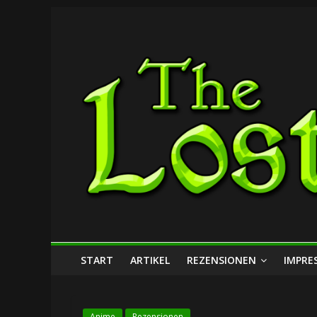
Zum
The
Inhalt
springen
Lost
Dungeon
START
ARTIKEL
REZENSIONEN
IMPRE
Anime
Rezensionen