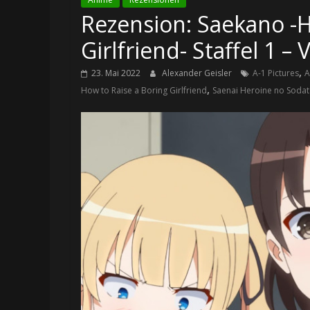
Rezension: Saekano -H
Girlfriend- Staffel 1 – V
,
23. Mai 2022
Alexander Geisler
A-1 Pictures
A
,
How to Raise a Boring Girlfriend
Saenai Heroine no Sodat