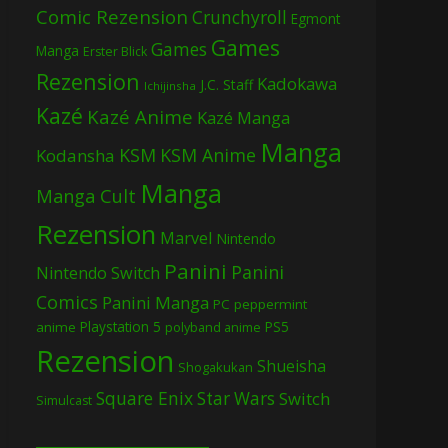
Comic Rezension
Crunchyroll
Egmont
Games
Games
Manga
Erster Blick
Rezension
Kadokawa
J.C. Staff
Ichijinsha
Kazé
Kazé Anime
Kazé Manga
Manga
KSM
KSM Anime
Kodansha
Manga
Manga Cult
Rezension
Marvel
Nintendo
Panini
Panini
Nintendo Switch
Comics
Panini Manga
PC
peppermint
Playstation 5
PS5
anime
polyband anime
Rezension
Shueisha
Shogakukan
Square Enix
Star Wars
Switch
Simulcast