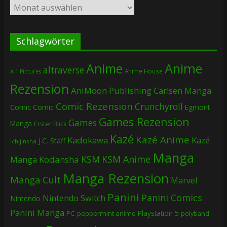
Archiv
Schlagwörter
Anime
Anime
altraverse
Anime House
A-1 Pictures
Rezension
AniMoon Publishing
Carlsen Manga
Comic Rezension
Crunchyroll
Comic
Comic
Egmont
Games Rezension
Games
Manga
Erster Blick
Kazé
Kazé Anime
Kadokawa
Kazé
J.C. Staff
Ichijinsha
Manga
KSM
KSM Anime
Manga
Kodansha
Manga Rezension
Manga Cult
Marvel
Panini
Panini Comics
Nintendo Switch
Nintendo
Panini Manga
Playstation 5
PC
peppermint anime
polyband