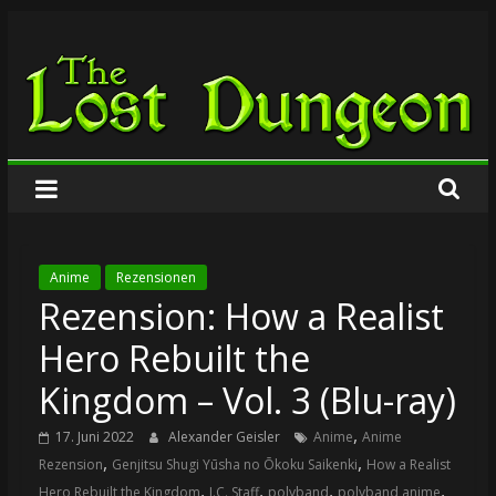
Zum
The
Inhalt
springen
Lost
Dungeon
Anime
Rezensionen
Rezension: How a Realist
Hero Rebuilt the
Kingdom – Vol. 3 (Blu-ray)
,
17. Juni 2022
Alexander Geisler
Anime
Anime
,
,
Rezension
Genjitsu Shugi Yūsha no Ōkoku Saikenki
How a Realist
,
,
,
,
Hero Rebuilt the Kingdom
J.C. Staff
polyband
polyband anime