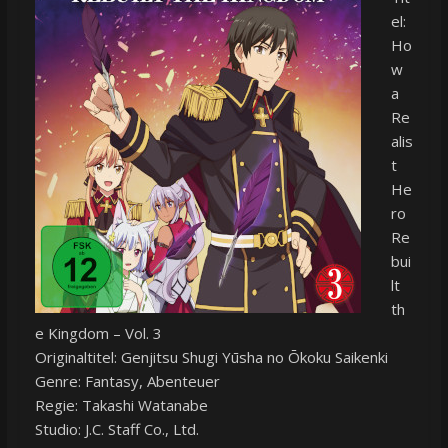
el:
Ho
w
a
Re
alis
t
He
ro
Re
bui
lt
th
e Kingdom – Vol. 3
Originaltitel: Genjitsu Shugi Yūsha no Ōkoku Saikenki
Genre: Fantasy, Abenteuer
Regie: Takashi Watanabe
Studio: J.C. Staff Co., Ltd.