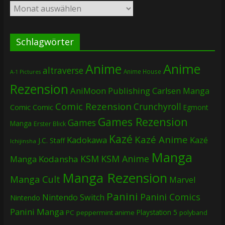
Archiv
Schlagwörter
Anime
Anime
altraverse
Anime House
A-1 Pictures
Rezension
AniMoon Publishing
Carlsen Manga
Comic Rezension
Crunchyroll
Comic
Comic
Egmont
Games Rezension
Games
Manga
Erster Blick
Kazé
Kazé Anime
Kadokawa
Kazé
J.C. Staff
Ichijinsha
Manga
KSM
KSM Anime
Manga
Kodansha
Manga Rezension
Manga Cult
Marvel
Panini
Panini Comics
Nintendo Switch
Nintendo
Panini Manga
Playstation 5
PC
peppermint anime
polyband