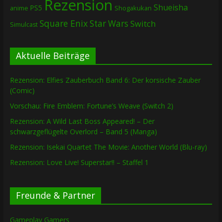
Rezension
Shueisha
PS5
Shogakukan
anime
Square Enix
Star Wars
Switch
Simulcast
Aktuelle Beiträge
Rezension: Elfies Zauberbuch Band 6: Der korsische Zauber
(Comic)
Vorschau: Fire Emblem: Fortune’s Weave (Switch 2)
Rezension: A Wild Last Boss Appeared! – Der
schwarzgeflügelte Overlord – Band 5 (Manga)
Rezension: Isekai Quartet The Movie: Another World (Blu-ray)
Rezension: Love Live! Superstar!! – Staffel 1
Freunde & Partner
Gameplay Gamers