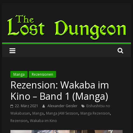
Zum
The
Inhalt
springen
Lost
Dungeon
Manga
Rezensionen
Rezension: Wakaba im
Kino – Band 1 (Manga)
22. März 2021
Alexander Geisler
Eishashitsu no
,
,
,
,
Wakabasan
Manga
Manga JAM Session
Manga Rezension
,
Rezension
Wakaba im Kino