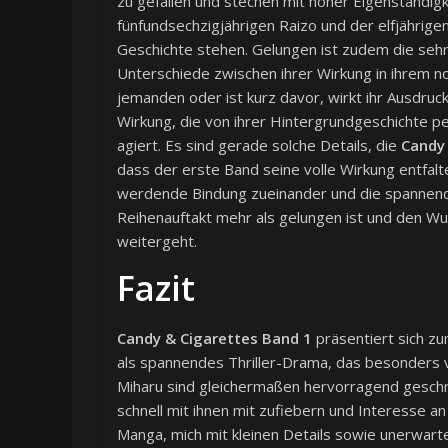
zu gefallen und stechen mit hoher Eigenständigke
fünfundsechzigjährigen Raizo und der elfjährige
Geschichte stehen. Gelungen ist zudem die sehr
Unterschiede zwischen ihrer Wirkung in ihrem no
jemanden oder ist kurz davor, wirkt ihr Ausdruc
Wirkung, die von ihrer Hintergrundgeschichte perf
agiert. Es sind gerade solche Details, die
Candy 
dass der erste Band seine volle Wirkung entfalt
werdende Bindung zueinander und die spannende 
Reihenauftakt mehr als gelungen ist und den Wu
weitergeht.
Fazit
Candy & Cigarettes Band 1
präsentiert sich zu
als spannendes Thriller-Drama, das besonders 
Miharu sind gleichermaßen hervorragend geschrieb
schnell mit ihnen mit zufiebern und Interesse a
Manga, mich mit kleinen Details sowie unerwarte