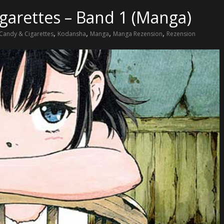
garettes – Band 1 (Manga)
,
,
,
,
Candy & Cigarettes
Kodansha
Manga
Manga Rezension
Rezension