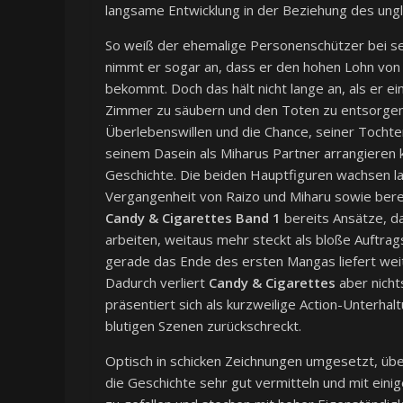
langsame Entwicklung in der Beziehung des ungle
So weiß der ehemalige Personenschützer bei sei
nimmt er sogar an, dass er den hohen Lohn von ei
bekommt. Doch das hält nicht lange an, als er e
Zimmer zu säubern und den Toten zu entsorgen. 
Überlebenswillen und die Chance, seiner Tochte
seinem Dasein als Miharus Partner arrangieren 
Geschichte. Die beiden Hauptfiguren wachsen l
Vergangenheit von Raizo und Miharu sowie berei
Candy & Cigarettes Band 1
bereits Ansätze, da
arbeiten, weitaus mehr steckt als bloße Auftrag
gerade das Ende des ersten Mangas liefert weit
Dadurch verliert
Candy & Cigarettes
aber nicht
präsentiert sich als kurzweilige Action-Unterhal
blutigen Szenen zurückschreckt.
Optisch in schicken Zeichnungen umgesetzt, ü
die Geschichte sehr gut vermitteln und mit ein