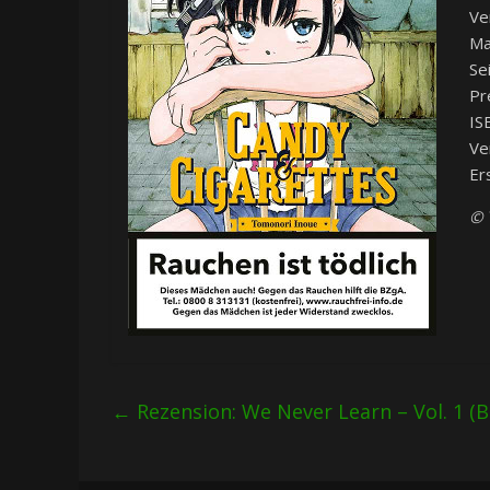
Ve
Ma
Se
Pr
IS
Ve
Er
© 
←
Rezension: We Never Learn – Vol. 1 (B