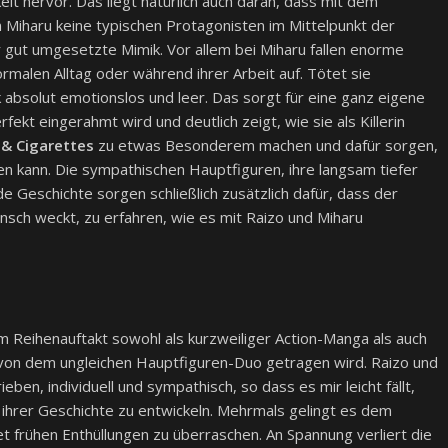
it hervor. Das liegt natürlich auch daran, dass mit dem
n Miharu keine typischen Protagonisten im Mittelpunkt der
 gut umgesetzte Mimik. Vor allem bei Miharu fallen enorme
rmalen Alltag oder während ihrer Arbeit auf. Tötet sie
k absolut emotionslos und leer. Das sorgt für eine ganz eigene
ekt eingerahmt wird und deutlich zeigt, wie sie als Killerin
& Cigarettes
zu etwas Besonderem machen und dafür sorgen,
en kann. Die sympathischen Hauptfiguren, ihre langsam tiefer
Geschichte sorgen schließlich zusätzlich dafür, dass der
nsch weckt, zu erfahren, wie es mit Raizo und Miharu
m Reihenauftakt sowohl als kurzweiliger Action-Manga als auch
von dem ungleichen Hauptfiguren-Duo getragen wird. Raizo und
en, individuell und sympathisch, so dass es mir leicht fällt,
n ihrer Geschichte zu entwickeln. Mehrmals gelingt es dem
t frühen Enthüllungen zu überraschen. An Spannung verliert die