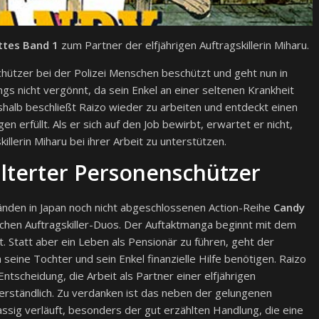
ttes Band 1
zum Partner der elfjährigen Auftragskillerin Miharu.
chützer bei der Polizei Menschen beschützt und geht nun in
ngs nicht vergönnt, da sein Enkel an einer seltenen Krankheit
shalb beschließt Raizo wieder zu arbeiten und entdeckt einen
n erfüllt. Als er sich auf den Job bewirbt, erwartet er nicht,
killerin Miharu bei ihrer Arbeit zu unterstützen.
ealterter Personenschützer
Bänden in Japan noch nicht abgeschlossenen Action-Reihe
Candy
ichen Auftragskiller-Duos. Der Auftaktmanga beginnt mit dem
. Statt aber ein Leben als Pensionär zu führen, geht der
 seine Tochter und sein Enkel finanzielle Hilfe benötigen. Raizo
Entscheidung, die Arbeit als Partner einer elfjährigen
 verständlich. Zu verdanken ist das neben der gelungenen
assig verläuft, besonders der gut erzählten Handlung, die eine