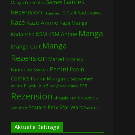
Games
Games
Manga
Erster Blick
Rezension
Kadokawa
J.C. Staff
Ichijinsha
Kazé
Kazé Anime
Kazé Manga
Manga
KSM
KSM Anime
Kodansha
Manga
Manga Cult
Rezension
Marvel
Nintendo
Panini
Panini
Nintendo Switch
Comics
Panini Manga
PC
peppermint
Playstation 5
PS5
anime
polyband anime
Rezension
Shueisha
Shogakukan
Square Enix
Star Wars
Switch
Simulcast
Aktuelle Beiträge