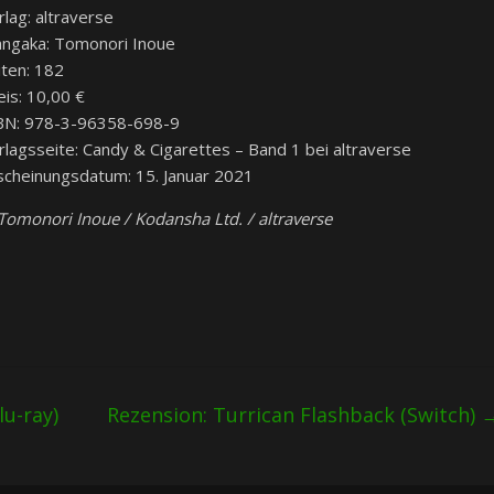
rlag: altraverse
ngaka: Tomonori Inoue
iten: 182
eis: 10,00 €
BN: 978-3-96358-698-9
rlagsseite: Candy & Cigarettes – Band 1 bei altraverse
scheinungsdatum: 15. Januar 2021
Tomonori Inoue / Kodansha Ltd. / altraverse
lu-ray)
Rezension: Turrican Flashback (Switch)