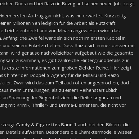
ichen Duos und bei Raizo in Bezug auf seinen neuen Job, zeigt.
nem ersten Auftrag gar nicht, was ihn erwartet. Kurzzeitig
ner Millionen Yen lediglich für die Arbeit als Putzkraft
ine Leiche entdeckt und von Miharu angewiesen wird, das
Anfängliche Zweifel wandeln sich noch im ersten Kapitel in
r und seinem Enkel zu helfen. Dass Raizo sich immer besser mit
kann, wird genauso nachvollziehbar aufgebaut wie die gesamte
angsam zusammen, es gibt zahlreiche Hintergrunddetails zur
ts erste Informationen zum großen Ziel der Reihe. Hier zeigt
ss hinter der Doppel-S-Agency für die Miharu und Raizo
skiller. Zwar wird das zum Teil auch offen angesprochen, doch
aus mehr Enthüllungen, als zu einem Reihenstart üblich.
s an Spannung. Im Gegenteil zieht die Reihe sogar an und
tung mit Krimi-, Thriller- und Drama-Elementen, die nicht vor
berzeugt
Candy & Cigarettes Band 1
auch bei den Bildern, die
igen Details aufwarten. Besonders die Charaktermodelle wissen