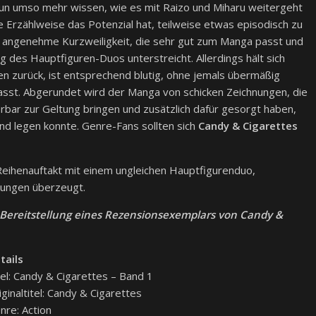
nun umso mehr wissen, wie es mit Raizo und Miharu weitergeht
 Erzählweise das Potenzial hat, teilweise etwas episodisch zu
ne angenehme Kurzweiligkeit, die sehr gut zum Manga passt und
g des Hauptfiguren-Duos unterstreicht. Allerdings hält sich
n zurück, ist entsprechend blutig, ohne jemals übermäßig
passt. Abgerundet wird der Manga von schicken Zeichnungen, die
bar zur Geltung bringen und zusätzlich dafür gesorgt haben,
nd legen konnte. Genre-Fans sollten sich
Candy & Cigarettes
ihenauftakt mit einem ungleichen Hauptfigurenduo,
nungen überzeugt.
e Bereitstellung eines Rezensionsexemplars von Candy &
tails
tel: Candy & Cigarettes – Band 1
iginaltitel: Candy & Cigarettes
nre: Action