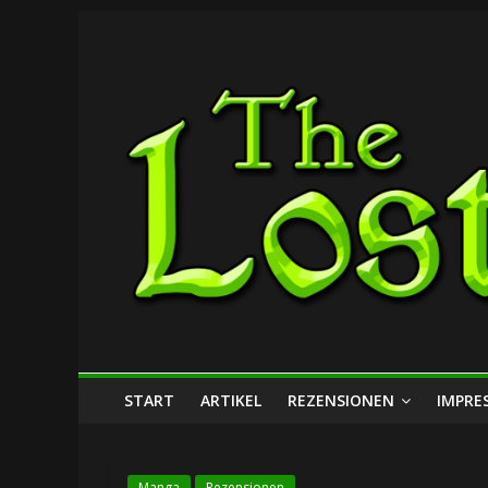
Zum
The
Inhalt
springen
Lost
Dungeon
START
ARTIKEL
REZENSIONEN
IMPRE
Manga
Rezensionen