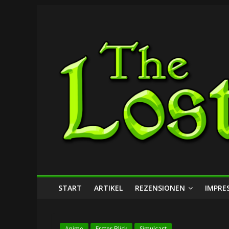
Zum
The
Inhalt
springen
Lost
Dungeon
START
ARTIKEL
REZENSIONEN
IMPRE
Anime
Erster Blick
Simulcast