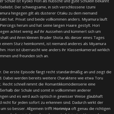
der Schule ist Kyoko Hori als hübsche und gute Schülein bekannt
 beliebt. Der schweigsame, in sich verschlossene Izumi
amura hingegen gilt als düsterer Otaku zu dem niemand
takt hat. Privat sind beide vollkommen anders. Miyamura läuft
 Piercings herum und hat seine langen Haare gestylt. Hori
gegen achtet wenig auf ihr Aussehen und kümmert sich um
shalt und ihren kleinen Bruder Shota. Als dieser eines Tages
h einem Sturz heimkommt, ist niemand anderes als Miyamura
 ihm. Hori ist überrascht wie anders ihr Klassenkamerad wirklich
sammen und freunden sich an.
r. Die erste Episode fängt recht standardmäßig an und zeigt die
ld. Dabei werden bereits weitere Charaktere wie etwa Toru
lt. Recht schnell nimmt die Romantikkomödienserie eine
erhalb der Schule und somit in vollkommen anderer
lungen und es wird auch optisch in gewisser Weise glaubhaft
d nicht für jeden sofort zu erkennen sind. Dadurch wirkt der
um so besser. Allgemein trifft
Horimiya
oft genau die richtigen