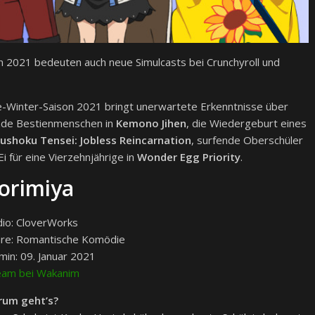
n 2021 bedeuten auch neue Simulcasts bei Crunchyroll und
ime-Winter-Saison 2021 bringt unerwartete Erkenntnisse über
ende Bestienmenschen in
Kemono Jihen
, die Wiedergeburt eines
ushoku Tensei: Jobless Reincarnation
, surfende Oberschüler
i für eine Vierzehnjährige in
Wonder Egg Priority
.
orimiya
dio: CloverWorks
re: Romantische Komödie
min: 09. Januar 2021
eam bei Wakanim
um geht’s?