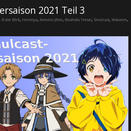
rsaison 2021 Teil 3
,
,
,
,
,
,
,
Erster Blick
Horimiya
Kemono Jihen
Mushoku Tensei
Simulcast
Wakanim