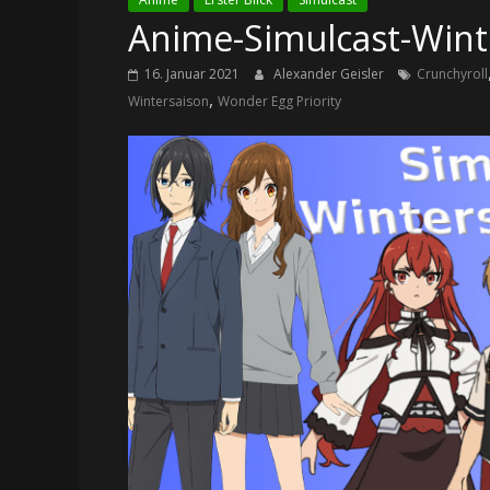
Anime-Simulcast-Winte
16. Januar 2021
Alexander Geisler
Crunchyroll
,
Wintersaison
Wonder Egg Priority