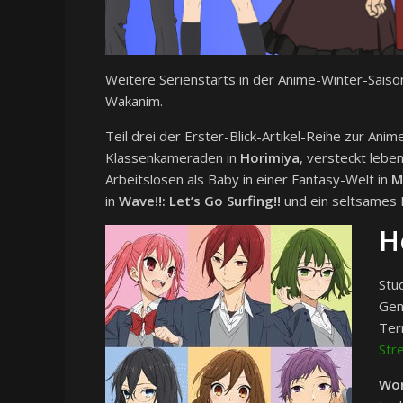
Weitere Serienstarts in der Anime-Winter-Saiso
Wakanim.
Teil drei der Erster-Blick-Artikel-Reihe zur An
Klassenkameraden in
Horimiya
, versteckt leb
Arbeitslosen als Baby in einer Fantasy-Welt in
M
in
Wave!!: Let’s Go Surfing!!
und ein seltsames E
H
Stu
Gen
Ter
Str
Wor