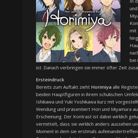
In 
und
Miy
Kon
mit
hin
Hau
nac
bei
ist. Danach verbringen sie immer öfter Zeit zu
Ersteindruck
Bereits zum Auftakt zieht
Horimiya
alle Registe
beiden Hauptfiguren in ihrem schulischen Umfe
Ishikawa und Yuki Yoshikawa kurz mit vorgestel
Wendung und präsentiert Hori und Miyamura auß
Erscheinung. Der Kontrast ist dabei wirklich ge
vermittelt, dass sie wirklich anders aussehen un
Moment in dem sie erstmals aufeinandertreffen 