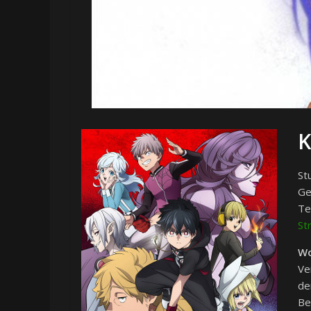
K
Stu
Ge
Te
St
Wo
Ve
de
Be