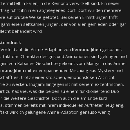
d ermittelt in Fällen, in die Kemono verwickelt sind. Ein neuer
ftrag führt ihn in ein abgelegenes Dorf. Dort wurden mehrere
ere auf brutale Weise getötet. Bei seinen Ermittlungen trifft
ugami einen seltsamen Jungen, der von allen gemieden oder gar
hlecht behandelt wird.
steindruck
 Vorfeld auf die Anime-Adaption von
Kemono Jihen
gespannt.
Auftakt dar. Charakterdesigns und Animationen sind gelungen und
eginn von Kabanes Geschichte gekonnt vom Manga in das Anime-
mono Jihen
mit einer spannenden Mischung aus Mystery und
hafft es, trotz seiner stoischen, emotionslosen Art nicht
hie zu wecken. Inugami hingegen ist mit seinem exzentrischen,
rt zu Kabane, was die beiden zu einem funktioniertend Duo
für die weitere Geschichte. Doch auch die am Ende kurz
a, stimmen bereits mit ihrem individuellen Auftreten neugierig.
ftakt wirklich gelungene Anime-Adaption genauso wenig