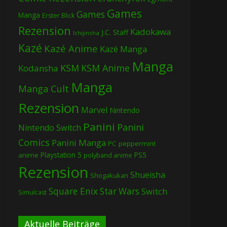
Games
Games
Manga
Erster Blick
Rezension
Kadokawa
J.C. Staff
Ichijinsha
Kazé
Kazé Anime
Kazé Manga
Manga
KSM
KSM Anime
Kodansha
Manga
Manga Cult
Rezension
Marvel
Nintendo
Panini
Panini
Nintendo Switch
Comics
Panini Manga
PC
peppermint
Playstation 5
PS5
anime
polyband anime
Rezension
Shueisha
Shogakukan
Square Enix
Star Wars
Switch
Simulcast
Aktuelle Beiträge