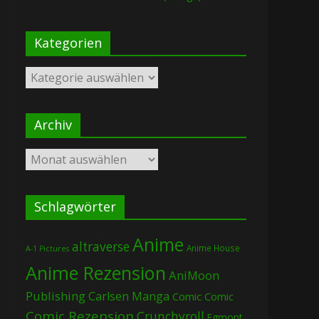
Kategorien
Kategorien
Archiv
Archiv
Schlagwörter
Anime
altraverse
Anime House
A-1 Pictures
Anime Rezension
AniMoon
Publishing
Carlsen Manga
Comic
Comic
Comic Rezension
Crunchyroll
Egmont