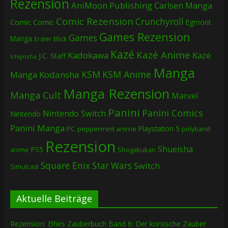
Rezension
AniMoon Publishing
Carlsen Manga
Comic Rezension
Crunchyroll
Comic
Comic
Egmont
Games Rezension
Games
Manga
Erster Blick
Kazé
Kazé Anime
Kadokawa
Kazé
J.C. Staff
Ichijinsha
Manga
KSM
KSM Anime
Manga
Kodansha
Manga Rezension
Manga Cult
Marvel
Panini
Panini Comics
Nintendo Switch
Nintendo
Panini Manga
Playstation 5
PC
peppermint anime
polyband
Rezension
Shueisha
PS5
Shogakukan
anime
Square Enix
Star Wars
Switch
Simulcast
Aktuelle Beiträge
Rezension: Elfies Zauberbuch Band 6: Der korsische Zauber