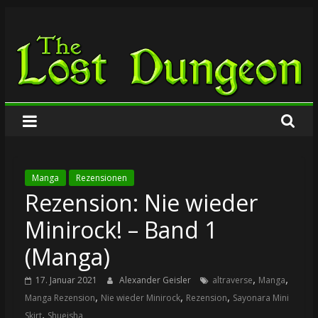
Zum
The
Inhalt
springen
Lost
Dungeon
Manga
Rezensionen
Rezension: Nie wieder
Minirock! – Band 1
(Manga)
,
,
17. Januar 2021
Alexander Geisler
altraverse
Manga
,
,
,
Manga Rezension
Nie wieder Minirock
Rezension
Sayonara Mini
,
Skirt
Shueisha