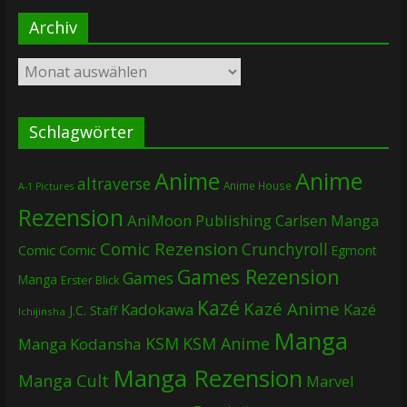
Archiv
Archiv
Schlagwörter
Anime
Anime
altraverse
Anime House
A-1 Pictures
Rezension
AniMoon Publishing
Carlsen Manga
Comic Rezension
Crunchyroll
Comic
Comic
Egmont
Games Rezension
Games
Manga
Erster Blick
Kazé
Kazé Anime
Kadokawa
Kazé
J.C. Staff
Ichijinsha
Manga
KSM
KSM Anime
Manga
Kodansha
Manga Rezension
Manga Cult
Marvel