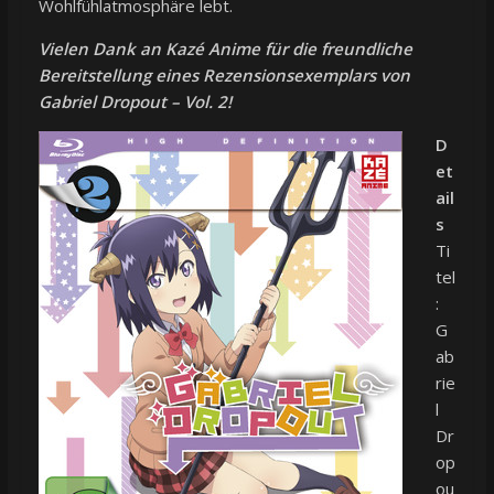
Wohlfühlatmosphäre lebt.
Vielen Dank an Kazé Anime für die freundliche
Bereitstellung eines Rezensionsexemplars von
Gabriel Dropout – Vol. 2!
D
et
ail
s
Ti
tel
:
G
ab
rie
l
Dr
op
ou