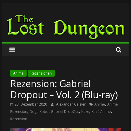
Zum
The
Inhalt
springen
Lost
Dungeon
Anime
Rezensionen
Rezension: Gabriel
Dropout – Vol. 2 (Blu-ray)
,
23. Dezember 2020
Alexander Geisler
Anime
Anime
,
,
,
,
,
Rezension
Doga Kobo
Gabriel DropOut
Kazé
Kazé Anime
Rezension