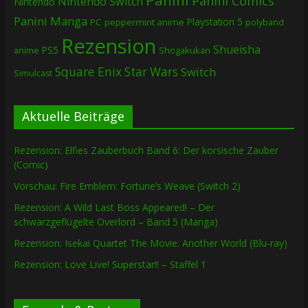
Panini Comics
Nintendo Switch
Nintendo
Panini Manga
Playstation 5
PC
peppermint anime
polyband
Rezension
Shueisha
PS5
Shogakukan
anime
Square Enix
Star Wars
Switch
Simulcast
Aktuelle Beiträge
Rezension: Elfies Zauberbuch Band 6: Der korsische Zauber
(Comic)
Vorschau: Fire Emblem: Fortune’s Weave (Switch 2)
Rezension: A Wild Last Boss Appeared! – Der
schwarzgeflügelte Overlord – Band 5 (Manga)
Rezension: Isekai Quartet The Movie: Another World (Blu-ray)
Rezension: Love Live! Superstar!! – Staffel 1