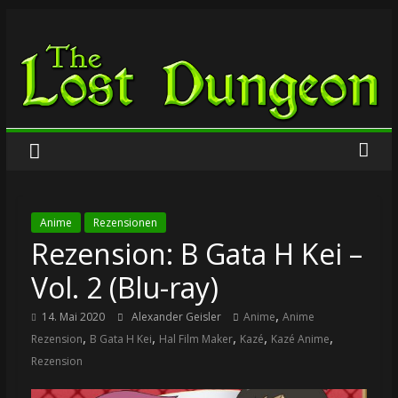
Zum
The
Inhalt
springen
Lost
Dungeon
Anime
Rezensionen
Rezension: B Gata H Kei –
Vol. 2 (Blu-ray)
,
14. Mai 2020
Alexander Geisler
Anime
Anime
,
,
,
,
,
Rezension
B Gata H Kei
Hal Film Maker
Kazé
Kazé Anime
Rezension