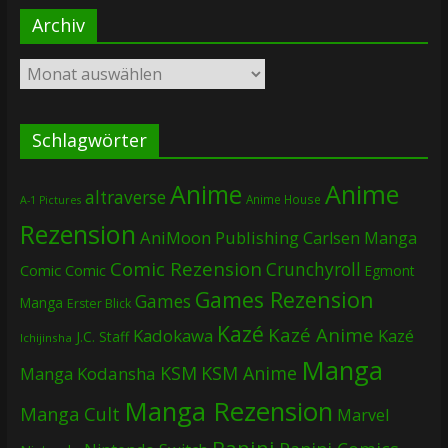
Archiv
Archiv
Schlagwörter
Anime
Anime
altraverse
Anime House
A-1 Pictures
Rezension
AniMoon Publishing
Carlsen Manga
Comic Rezension
Crunchyroll
Comic
Comic
Egmont
Games Rezension
Games
Manga
Erster Blick
Kazé
Kazé Anime
Kadokawa
Kazé
J.C. Staff
Ichijinsha
Manga
KSM
KSM Anime
Manga
Kodansha
Manga Rezension
Manga Cult
Marvel
Panini