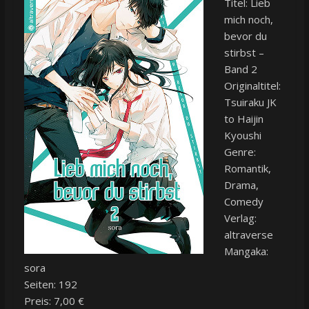
Titel: Lieb
mich noch,
bevor du
stirbst –
Band 2
Originaltitel:
Tsuiraku JK
to Haijin
Kyoushi
Genre:
Romantik,
Drama,
Comedy
Verlag:
altraverse
Mangaka:
sora
Seiten: 192
Preis: 7,00 €