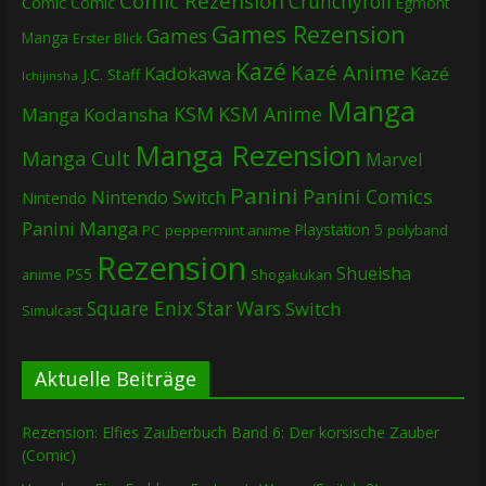
Comic Rezension
Crunchyroll
Comic
Comic
Egmont
Games Rezension
Games
Manga
Erster Blick
Kazé
Kazé Anime
Kadokawa
Kazé
J.C. Staff
Ichijinsha
Manga
KSM
KSM Anime
Manga
Kodansha
Manga Rezension
Manga Cult
Marvel
Panini
Panini Comics
Nintendo Switch
Nintendo
Panini Manga
Playstation 5
PC
peppermint anime
polyband
Rezension
Shueisha
PS5
Shogakukan
anime
Square Enix
Star Wars
Switch
Simulcast
Aktuelle Beiträge
Rezension: Elfies Zauberbuch Band 6: Der korsische Zauber
(Comic)