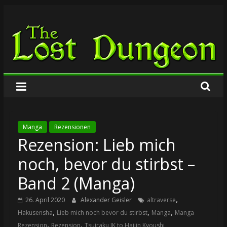
Zum
The
Inhalt
springen
Lost
Dungeon
Manga
Rezensionen
Rezension: Lieb mich
noch, bevor du stirbst –
Band 2 (Manga)
,
26. April 2020
Alexander Geisler
altraverse
,
,
,
Hakusensha
Lieb mich noch bevor du stirbst
Manga
Manga
,
,
Rezension
Rezension
Tsuiraku JK to Haijin Kyoushi