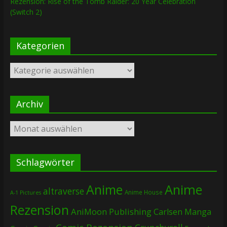
Rezension: Rise of the Tomb Raider: 20 Year Celebration
(Switch 2)
Kategorien
Kategorien
Archiv
Archiv
Schlagwörter
Anime
Anime
altraverse
Anime House
A-1 Pictures
Rezension
AniMoon Publishing
Carlsen Manga