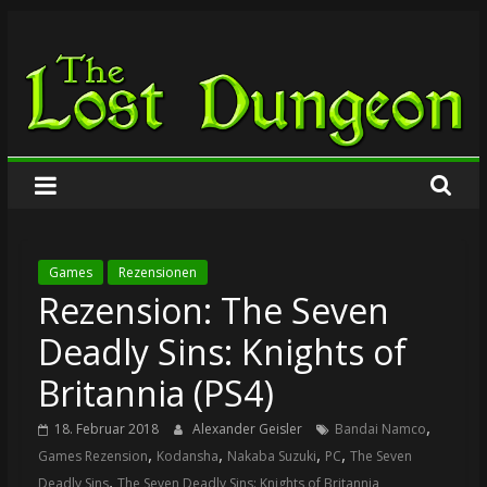
Zum
The
Inhalt
springen
Lost
Dungeon
Games
Rezensionen
Rezension: The Seven
Deadly Sins: Knights of
Britannia (PS4)
,
18. Februar 2018
Alexander Geisler
Bandai Namco
,
,
,
,
Games Rezension
Kodansha
Nakaba Suzuki
PC
The Seven
,
Deadly Sins
The Seven Deadly Sins: Knights of Britannia