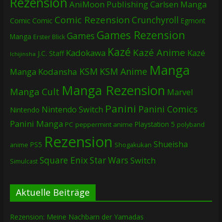
Rezension
AniMoon Publishing
Carlsen Manga
Comic Rezension
Crunchyroll
Comic
Comic
Egmont
Games Rezension
Games
Manga
Erster Blick
Kazé
Kazé Anime
Kadokawa
Kazé
J.C. Staff
Ichijinsha
Manga
KSM
KSM Anime
Manga
Kodansha
Manga Rezension
Manga Cult
Marvel
Panini
Panini Comics
Nintendo Switch
Nintendo
Panini Manga
Playstation 5
PC
peppermint anime
polyband
Rezension
Shueisha
PS5
Shogakukan
anime
Square Enix
Star Wars
Switch
Simulcast
Aktuelle Beiträge
Rezension: Meine Nachbarn der Yamadas