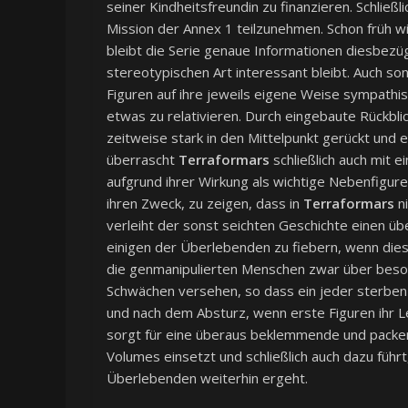
seiner Kindheitsfreundin zu finanzieren. Schließ
Mission der Annex 1 teilzunehmen. Schon früh wir
bleibt die Serie genaue Informationen diesbezügl
stereotypischen Art interessant bleibt. Auch so
Figuren auf ihre jeweils eigene Weise sympathi
etwas zu relativieren. Durch eingebaute Rückbl
zeitweise stark in den Mittelpunkt gerückt und e
überrascht
Terraformars
schließlich auch mit 
aufgrund ihrer Wirkung als wichtige Nebenfigur
ihren Zweck, zu zeigen, dass in
Terraformars
ni
verleiht der sonst seichten Geschichte einen üb
einigen der Überlebenden zu fiebern, wenn dies
die genmanipulierten Menschen zwar über besond
Schwächen versehen, so dass ein jeder sterben
und nach dem Absturz, wenn erste Figuren ihr L
sorgt für eine überaus beklemmende und packe
Volumes einsetzt und schließlich auch dazu füh
Überlebenden weiterhin ergeht.