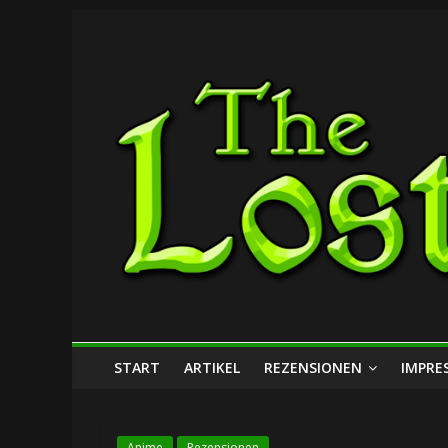
Zum
The
Inhalt
springen
Lost
Dungeon
START
ARTIKEL
REZENSIONEN
IMPRE
Anime
Rezensionen