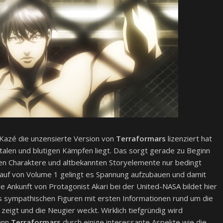
s Kazé die unzensierte Version von
Terraformars
lizenziert hat
talen und blutigen Kämpfen liegt. Das sorgt gerade zu Beginn
llen Charaktere und altbekannten Storyelemente nur bedingt
lauf von Volume 1 gelingt es Spannung aufzubauen und damit
die Ankunft von Protagonist Akari bei der United-NASA bildet hier
s sympathischen Figuren mit ersten Informationen rund um die
eigt und die Neugier weckt. Wirklich tiefgründig wird
kann
Terraformars
durch einige interessante Aspekte wie die