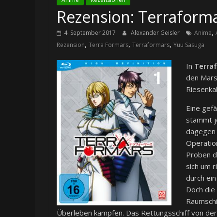
Rezension: Terraformar
,
4. September 2017
Alexander Geisler
Anime
,
,
,
Rezension
Terra Formars
Terraformars
Yuu Sasuga
In
Terra
den Mars
Riesenka
Eine gefä
stammt j
dagegen z
Operatio
Proben d
sich um r
durch ei
Doch die 
Raumschif
Überleben kämpfen. Das Rettungsschiff von der E