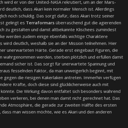
lich wird er von der United-NASA rekrutiert, um an der Mars-
d deutlich, dass Akari kein normaler Mensch ist. Allerdings
ich noch schuldig. Das sorgt dafür, dass Akari trotz seiner
nst gelingt es
Terraformars
überraschend gut die agierenden
sch zu gestalten und damit altbekannte Klischees zumindest
icke werden zudem einige ebenfalls wichtige Charaktere
s wird deutlich, weshalb sie an der Mission teilnehmen. Hier
einer unerwarteten Härte. Gerade erst eingebaut Figuren, die
en wahrgenommen werden, sterben plötzlich und erfüllen damit
emand sicher ist. Das sorgt für unerwartete Spannung und
eraus fesselnden Faktor, da man unweigerlich beginnt, mit
e gegen die riesigen Kakerlaken antreten. Immerhin verfügen
ere Kräfte, doch diese sind glücklicherweise auch mit
 könnte. Die Wirkung davon entfaltet sich besonders während
eben verlieren, bei denen man damit nicht gerechnet hat. Das
nde Atmosphäre, die gerade zur zweiten Hälfte des ersten
rt, dass man wissen möchte, wie es Akari und den anderen