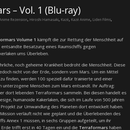
s – Vol. 1 (Blu-ray)
,
,
,
,
,
Anime Rezension
Hiroshi Hamasaki
Kazé
Kazé Anime
Liden Films
formars Volume 1
kämpft die zur Rettung der Menschheit auf
 entsandte Besatzung eines Raumschiffs gegen
kerlaken ums Überleben.
hrliche, noch geheime Krankheit bedroht die Menschheit. Diese
edoch nicht von der Erde, sondern vom Mars. Um ein Mittel
u finden, werden 100 speziell dafür trainierte und einer
n unterzogene Menschen zum Mars entsandt. Ihr Auftrag:
er dort lebenden Terraformars sammeln. Bei diesen handelt es
iesige, humanoide Kakerlaken, die sich im Laufe von 500 Jahren
n Projekt zur Umwandlung des Planeten dort entwickelt haben.
Mission verläuft nicht wie geplant und die Überlebenden des
fs Annex 1 müssen, in sechs Gruppen aufgeteilt, um ihr
rde trifft erst in 40 Tagen ein und die
Terraformars
haben