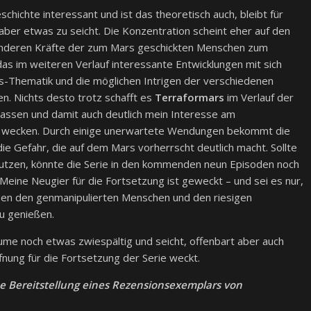
schichte interessant und ist das theoretisch auch, bleibt für
ber etwas zu seicht. Die Konzentration scheint eher auf den
sonderen Kräfte der zum Mars geschickten Menschen zum
as im weiteren Verlauf interessante Entwicklungen mit sich
s-Thematik und die möglichen Intrigen der verschiedenen
n. Nichts desto trotz schafft es
Terraformars
im Verlauf der
lassen und damit auch deutlich mein Interesse am
u wecken. Durch einige unerwartete Wendungen bekommt die
die Gefahr, die auf dem Mars vorherrscht deutlich macht. Sollte
utzen, könnte die Serie in den kommenden neun Episoden noch
Meine Neugier für die Fortsetzung ist geweckt – und sei es nur,
en den genmanipulierten Menschen und den riesigen
zu genießen.
ume noch etwas zwiespältig und seicht, offenbart aber auch
fnung für die Fortsetzung der Serie weckt.
he Bereitstellung eines Rezensionsexemplars von