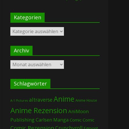
Kategorien
Kategorien
Archiv
Archiv
Schlagwörter
Anime
altraverse
Anime House
A-1 Pictures
Anime Rezension
AniMoon
Publishing
Carlsen Manga
Comic
Comic
Comic Rezension
Crunchyroll
Egmont