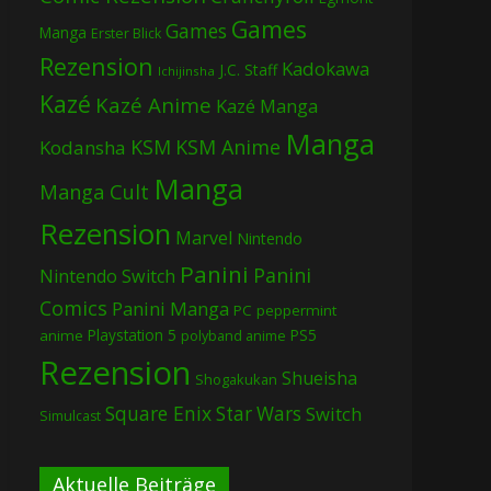
Games
Games
Manga
Erster Blick
Rezension
Kadokawa
J.C. Staff
Ichijinsha
Kazé
Kazé Anime
Kazé Manga
Manga
KSM
KSM Anime
Kodansha
Manga
Manga Cult
Rezension
Marvel
Nintendo
Panini
Panini
Nintendo Switch
Comics
Panini Manga
PC
peppermint
Playstation 5
PS5
anime
polyband anime
Rezension
Shueisha
Shogakukan
Square Enix
Star Wars
Switch
Simulcast
Aktuelle Beiträge