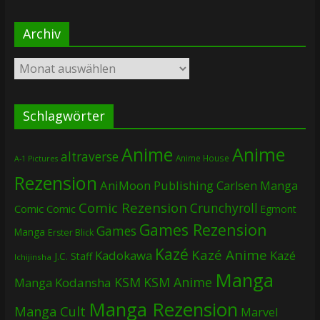
Archiv
Archiv
Schlagwörter
Anime
Anime
altraverse
Anime House
A-1 Pictures
Rezension
AniMoon Publishing
Carlsen Manga
Comic Rezension
Crunchyroll
Comic
Comic
Egmont
Games Rezension
Games
Manga
Erster Blick
Kazé
Kazé Anime
Kadokawa
Kazé
J.C. Staff
Ichijinsha
Manga
KSM
KSM Anime
Manga
Kodansha
Manga Rezension
Manga Cult
Marvel