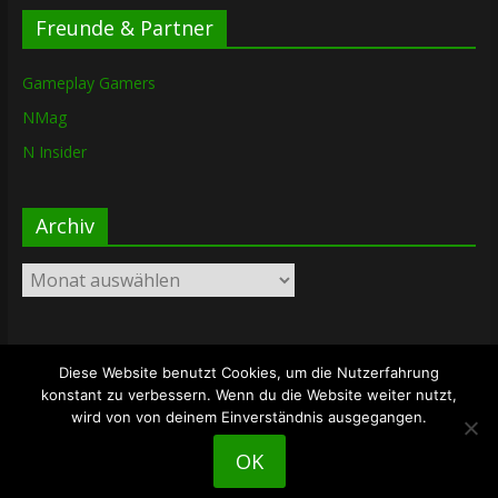
Freunde & Partner
Gameplay Gamers
NMag
N Insider
Archiv
Archiv
Diese Website benutzt Cookies, um die Nutzerfahrung
Copyright © 2026
The Lost Dungeon
. Alle Rechte vorbehalten.
konstant zu verbessern. Wenn du die Website weiter nutzt,
Theme: ColorMag von
ThemeGrill
. Bereitgestellt von
wird von von deinem Einverständnis ausgegangen.
WordPress
.
OK