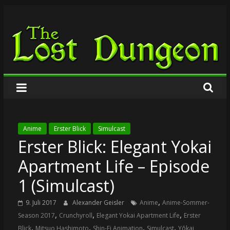
Zum
The
Inhalt
springen
Lost
Dungeon
Anime
Erster Blick
Simulcast
Erster Blick: Elegant Yokai
Apartment Life – Episode
1 (Simulcast)
,
9. Juli 2017
Alexander Geisler
Anime
Anime-Sommer-
,
,
,
Season 2017
Crunchyroll
Elegant Yokai Apartment Life
Erster
,
,
,
,
Blick
Mitsuo Hashimoto
Shin-Ei Animation
Simulcast
Yōkai