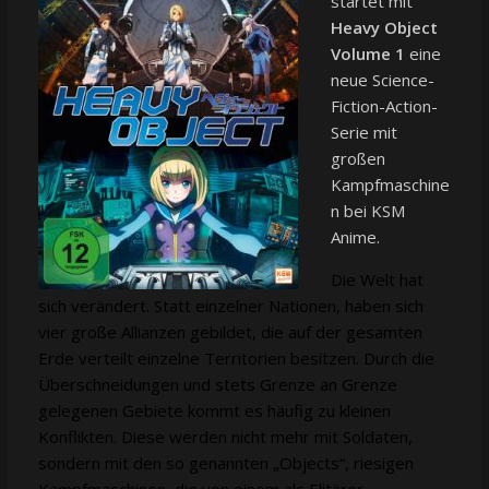
startet mit
Heavy Object
Volume 1
eine
neue Science-
Fiction-Action-
Serie mit
großen
Kampfmaschine
n bei KSM
Anime.
Die Welt hat
sich verändert. Statt einzelner Nationen, haben sich
vier große Allianzen gebildet, die auf der gesamten
Erde verteilt einzelne Territorien besitzen. Durch die
Überschneidungen und stets Grenze an Grenze
gelegenen Gebiete kommt es häufig zu kleinen
Konflikten. Diese werden nicht mehr mit Soldaten,
sondern mit den so genannten „Objects“, riesigen
Kampfmaschinen, die von einem als Elitärer