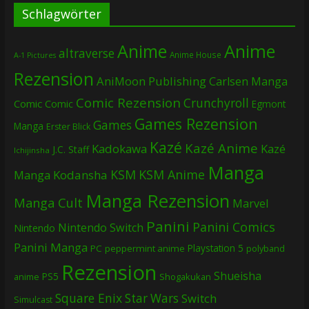
Schlagwörter
Anime
Anime
altraverse
Anime House
A-1 Pictures
Rezension
AniMoon Publishing
Carlsen Manga
Comic Rezension
Crunchyroll
Comic
Comic
Egmont
Games Rezension
Games
Manga
Erster Blick
Kazé
Kazé Anime
Kadokawa
Kazé
J.C. Staff
Ichijinsha
Manga
KSM
KSM Anime
Manga
Kodansha
Manga Rezension
Manga Cult
Marvel
Panini
Panini Comics
Nintendo Switch
Nintendo
Panini Manga
Playstation 5
PC
peppermint anime
polyband
Rezension
Shueisha
PS5
Shogakukan
anime
Square Enix
Star Wars
Switch
Simulcast