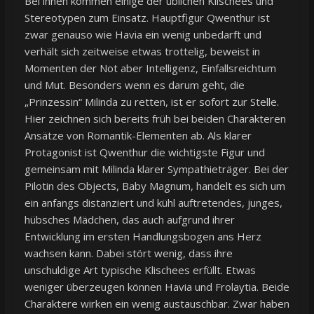
Bei ihnen kommen einige der üblichen Klischees und
Stereotypen zum Einsatz. Hauptfigur Qwenthur ist
zwar genauso wie Havia ein wenig unbedarft und
verhält sich zeitweise etwas trottelig, beweist in
Momenten der Not aber Intelligenz, Einfallsreichtum
und Mut. Besonders wenn es darum geht, die
„Prinzessin“ Milinda zu retten, ist er sofort zur Stelle.
Hier zeichnen sich bereits früh bei beiden Charakteren
Ansätze von Romantik-Elementen ab. Als klarer
Protagonist ist Qwenthur die wichtigste Figur und
gemeinsam mit Milinda klarer Sympathieträger. Bei der
Pilotin des Objects, Baby Magnum, handelt es sich um
ein anfangs distanziert und kühl auftretendes, junges,
hübsches Mädchen, das auch aufgrund ihrer
Entwicklung im ersten Handlungsbogen ans Herz
wachsen kann. Dabei stört wenig, dass ihre
unschuldige Art typische Klischees erfüllt. Etwas
weniger überzeugen können Havia und Frolaytia. Beide
Charaktere wirken ein wenig austauschbar. Zwar haben