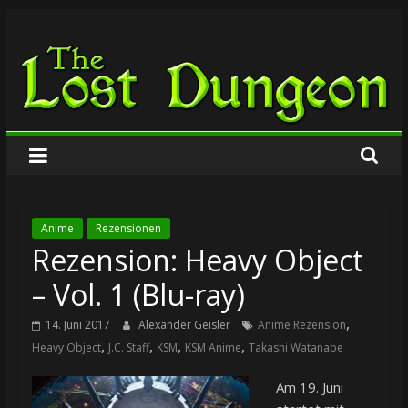
Zum
The
Inhalt
springen
Lost
Dungeon
Anime
Rezensionen
Rezension: Heavy Object
– Vol. 1 (Blu-ray)
,
14. Juni 2017
Alexander Geisler
Anime Rezension
,
,
,
,
Heavy Object
J.C. Staff
KSM
KSM Anime
Takashi Watanabe
Am 19. Juni