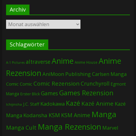
Archiv
Archiv
Schlagwörter
Anime
Anime
altraverse
Anime House
A-1 Pictures
Rezension
AniMoon Publishing
Carlsen Manga
Comic Rezension
Crunchyroll
Comic
Comic
Egmont
Games Rezension
Games
Manga
Erster Blick
Kazé
Kazé Anime
Kadokawa
Kazé
J.C. Staff
Ichijinsha
Manga
KSM
KSM Anime
Manga
Kodansha
Manga Rezension
Manga Cult
Marvel