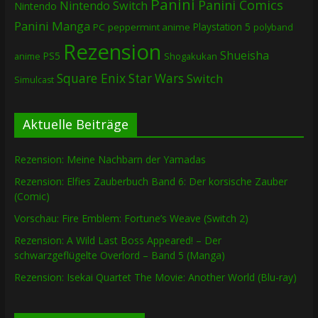
Panini
Panini Comics
Nintendo Switch
Nintendo
Panini Manga
Playstation 5
PC
peppermint anime
polyband
Rezension
Shueisha
PS5
Shogakukan
anime
Square Enix
Star Wars
Switch
Simulcast
Aktuelle Beiträge
Rezension: Meine Nachbarn der Yamadas
Rezension: Elfies Zauberbuch Band 6: Der korsische Zauber
(Comic)
Vorschau: Fire Emblem: Fortune’s Weave (Switch 2)
Rezension: A Wild Last Boss Appeared! – Der
schwarzgeflügelte Overlord – Band 5 (Manga)
Rezension: Isekai Quartet The Movie: Another World (Blu-ray)