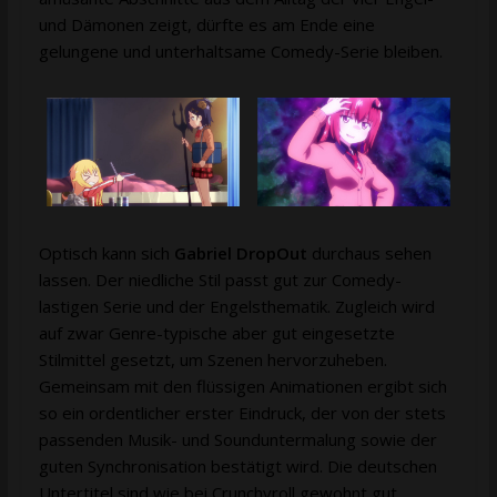
und Dämonen zeigt, dürfte es am Ende eine
gelungene und unterhaltsame Comedy-Serie bleiben.
Optisch kann sich
Gabriel DropOut
durchaus sehen
lassen. Der niedliche Stil passt gut zur Comedy-
lastigen Serie und der Engelsthematik. Zugleich wird
auf zwar Genre-typische aber gut eingesetzte
Stilmittel gesetzt, um Szenen hervorzuheben.
Gemeinsam mit den flüssigen Animationen ergibt sich
so ein ordentlicher erster Eindruck, der von der stets
passenden Musik- und Sounduntermalung sowie der
guten Synchronisation bestätigt wird. Die deutschen
Untertitel sind wie bei Crunchyroll gewohnt gut