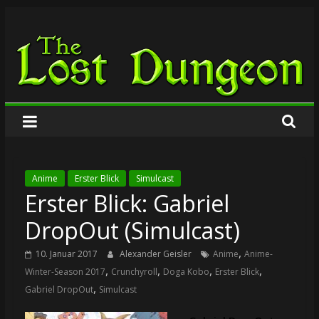
Zum
The
Inhalt
springen
Lost
Dungeon
Anime
Erster Blick
Simulcast
Erster Blick: Gabriel
DropOut (Simulcast)
,
10. Januar 2017
Alexander Geisler
Anime
Anime-
,
,
,
,
Winter-Season 2017
Crunchyroll
Doga Kobo
Erster Blick
,
Gabriel DropOut
Simulcast