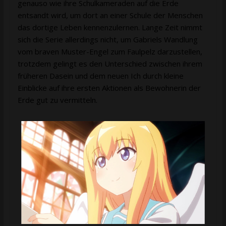
genauso wie ihre Schulkameraden auf die Erde
entsandt wird, um dort an einer Schule der Menschen
das dortige Leben kennenzulernen. Lange Zeit nimmt
sich die Serie allerdings nicht, um Gabriels Wandlung
vom braven Muster-Engel zum Faulpelz darzustellen,
trotzdem gelingt es den Unterschied zwischen ihrem
früheren Dasein und dem neuen Ich durch kleine
Einblicke auf ihre ersten Aktionen als Bewohnerin der
Erde gut zu vermitteln.