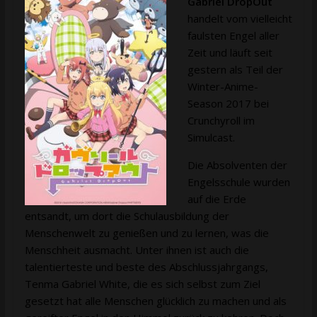
Gabriel DropOut
handelt vom vielleicht
faulsten Engel aller
Zeit und läuft seit
gestern als Teil der
Winter-Anime-
Season 2017 bei
Crunchyroll im
Simulcast.
Die Absolventen der
Engelsschule wurden
auf die Erde
entsandt, um dort die Schulausbildung der
Menschenwelt zu genießen und zu lernen, was die
Menschheit ausmacht. Unter ihnen ist auch die
talentierteste und beste des Abschlussjahrgangs,
Tenma Gabriel White, die es sich selbst zum Ziel
gesetzt hat alle Menschen glücklich zu machen und als