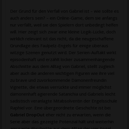
Der Grund für den Verfall von Gabriel ist – wie sollte es
auch anders sein? – ein Online-Game, dem sie anfangs
nur verfällt, weil sie den Spielern dort unbedingt helfen
will. Hier zeigt sich zwar eine kleine Logik-Lücke, doch
wirklich relevant ist das nicht, da die neugeschaffene
Grundlage des Faulpelz-Engels für einige überaus
witzige Szenen genutzt wird. Der Serien-Auftakt wirkt
episodenhaft und erzählt locker zusammenhängende
Abschnitte aus dem Alltag von Gabriel, stellt zugleich
aber auch die anderen wichtigen Figuren wie ihre viel
zu brave und zuvorkommende Dämonenfreundin
Vignette, die etwas verrückte und immer möglichst
dämonenhaft agierende Satanichia und Gabriels leicht
sadistisch veranlagte Mitabsolventin der Engelsschule
Raphiel vor. Eine übergeordnete Geschichte ist bei
Gabriel DropOut
eher nicht zu erwarten, wenn die
Serie aber das gezeigte Potenzial hält und weiterhin
amüsante Abschnitte aus dem Alltag der vier Engel-