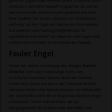
gereifter Engel in den Himmel zurück zu kehren. Doch
schon kurz nach ihrer Ankunft in Japan hat sie sich an
das Leben in der Menschenwelt gewöhnt und frönt
ihrer Faulheit. Die Schule schwänzt sie. Stattdessen
verbringt sie ihre Tage und Nächte mit Videospielen
und anderen Unterhaltungsmöglichkeiten. Ihr
eigentliches Ziel verliert sie dabei aus den Augen und
widmet sich viel lieber ihrem Dasein als Faulpelz.
Fauler Engel
Hinter der Anime-Umsetzung des Mangas
Gabriel
DropOut
steht das Studio Doga Kobo, das
Crunchyroll-Zuschauer bereits durch die Comedy-
Serien New Game und das in der Thematik ähnliche
Himouto! Umaru-chan kennen könnten. Im Mittelpunkt
der Geschichte steht die zu Beginn als Klischee-Engel
scheinende Tenma Gabriel White, die als
Jahrgangsbeste die Engelsschule abschließt und