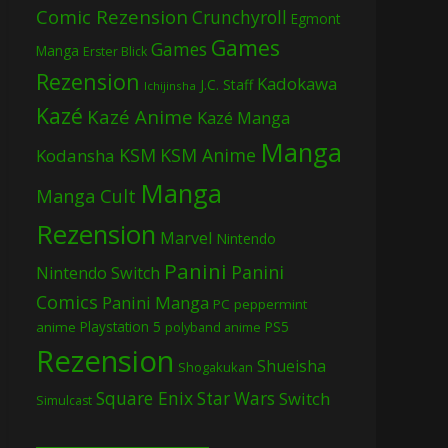
Comic Rezension
Crunchyroll
Egmont
Games
Games
Manga
Erster Blick
Rezension
Kadokawa
J.C. Staff
Ichijinsha
Kazé
Kazé Anime
Kazé Manga
Manga
KSM
KSM Anime
Kodansha
Manga
Manga Cult
Rezension
Marvel
Nintendo
Panini
Panini
Nintendo Switch
Comics
Panini Manga
PC
peppermint
Playstation 5
PS5
anime
polyband anime
Rezension
Shueisha
Shogakukan
Square Enix
Star Wars
Switch
Simulcast