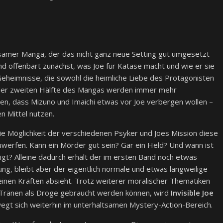
samer Manga, der das nicht ganz neue Setting gut umgesetzt
nd offenbart zunächst, was Joe für Katase macht und wie er sie
eheimnisse, die sowohl die heimliche Liebe des Protagonisten
n der zweiten Hälfte des Mangas werden immer mehr
en, dass Mizuno und Imaichi etwas vor Joe verbergen wollen –
n Mittel nutzen.
ie Möglichkeit der verschiedenen Psyker und Joes Mission diese
uwerfen. Kann ein Mörder gut sein? Gar ein Held? Und wann ist
gt? Alleine dadurch erhält der im ersten Band noch etwas
ng, bleibt aber der eigentlich normale und etwas langweilige
inen Kräften absieht. Trotz weiterer moralischer Thematiken
n Tränen als Droge gebraucht werden können, wird
Invisible Joe
egt sich weiterhin im unterhaltsamen Mystery-Action-Bereich.