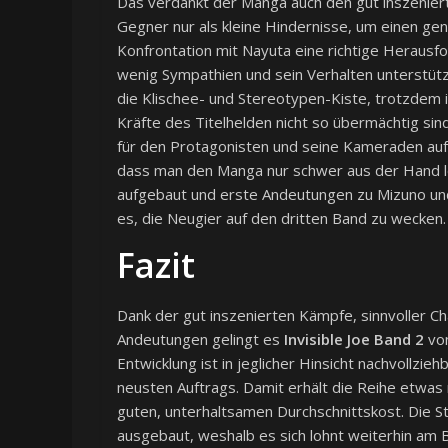
Das verdankt der Manga auch den gut inszenier
Gegner nur als kleine Hindernisse, um einen gen
Konfrontation mit Nayuta eine richtige Heraus
wenig Sympathien und sein Verhalten unterstütz
die Klischee- und Stereotypen-Kiste, trotzdem i
Kräfte des Titelhelden nicht so übermächtig sin
für den Protagonisten und seine Kameraden auf
dass man den Manga nur schwer aus der Hand le
aufgebaut und erste Andeutungen zu Mizuno und
es, die Neugier auf den dritten Band zu wecken.
Fazit
Dank der gut inszenierten Kämpfe, sinnvoller 
Andeutungen gelingt es
Invisible Joe Band 2
von
Entwicklung ist in jeglicher Hinsicht nachvollzi
neusten Auftrags. Damit erhält die Reihe etwas
guten, unterhaltsamen Durchschnittskost. Die 
ausgebaut, weshalb es sich lohnt weiterhin am B