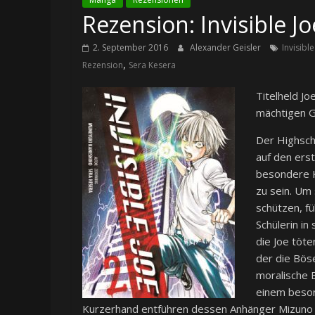
Rezension: Invisible J
2. September 2016
Alexander Geisler
Invisible
,
Rezension
Sera Kesera
Titelheld Jo
mächtigen G
Der Highscho
auf den erst
besondere K
zu sein. Um
schützen, fü
Schülerin in
die Joe töte
der die Bös
moralische 
einem beson
Kurzerhand entführen dessen Anhänger Mizuno un