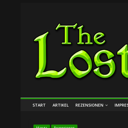
Zum
The
Inhalt
springen
Lost
Dungeon
START
ARTIKEL
REZENSIONEN
IMPRE
Manga
Rezensionen