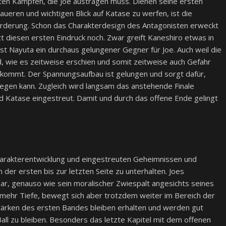
ten Kämpfen, die Joe austragen muss. Dienen seine ersten
aueren und wichtigen Blick auf Katase zu werfen, ist die
forderung. Schon das Charakterdesign des Antagonisten erweckt
t diesen ersten Eindruck noch. Zwar greift Kaneshiro etwas in
st Nayuta ein durchaus gelungener Gegner für Joe. Auch weil die
d, wie es zeitweise erschien und somit zeitweise auch Gefahr
kommt. Der Spannungsaufbau ist gelungen und sorgt dafür,
gen kann. Zugleich wird langsam das anstehende Finale
 Katase eingestreut. Damit und durch das offene Ende gelingt
Charakterentwicklung und eingestreuten Geheimnissen und
 der ersten bis zur letzten Seite zu unterhalten. Joes
ehbar, genauso wie sein moralischer Zwiespalt angesichts seines
 mehr Tiefe, bewegt sich aber trotzdem weiter im Bereich der
Stärken des ersten Bandes bleiben erhalten und werden gut
all zu bleiben. Besonders das letzte Kapitel mit dem offenen