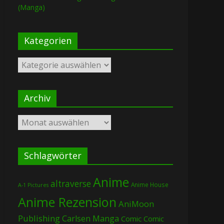
(Manga)
Kategorien
Kategorien
Archiv
Archiv
Schlagwörter
Anime
altraverse
Anime House
A-1 Pictures
Anime Rezension
AniMoon
Publishing
Carlsen Manga
Comic
Comic