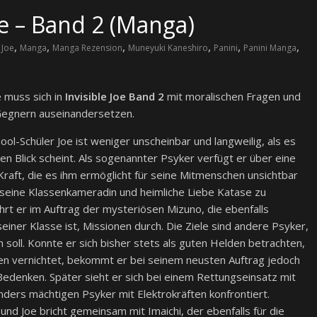
oe – Band 2 (Manga)
,
,
,
,
,
,
 Joe
Manga
Manga Rezension
Muneyuki Kaneshiro
Panini
Panini Manga
e muss sich in
Invisible Joe Band 2
mit moralischen Fragen und
egnern auseinandersetzen.
ol-Schüler Joe ist weniger unscheinbar und langweilig, als es
en Blick scheint. Als sogenannter Psyker verfügt er über eine
raft, die es ihm ermöglicht für seine Mitmenschen unsichtbar
 seine Klassenkameradin und heimliche Liebe Katase zu
hrt er im Auftrag der mysteriösen Mizuno, die ebenfalls
 seiner Klasse ist, Missionen durch. Die Ziele sind andere Psyker,
n soll. Konnte er sich bisher stets als guten Helden betrachten,
en vernichtet, bekommt er bei seinem neusten Auftrag jedoch
Bedenken. Später sieht er sich bei einem Rettungseinsatz mit
ders mächtigen Psyker mit Elektrokräften konfrontiert.
d Joe bricht gemeinsam mit Imaichi, der ebenfalls für die