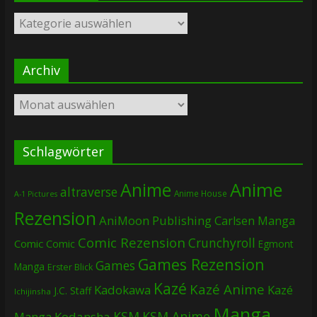
Kategorien
Archiv
Archiv
Schlagwörter
Anime
Anime
altraverse
Anime House
A-1 Pictures
Rezension
AniMoon Publishing
Carlsen Manga
Comic Rezension
Crunchyroll
Comic
Comic
Egmont
Games Rezension
Games
Manga
Erster Blick
Kazé
Kazé Anime
Kadokawa
Kazé
J.C. Staff
Ichijinsha
Manga
KSM
KSM Anime
Manga
Kodansha