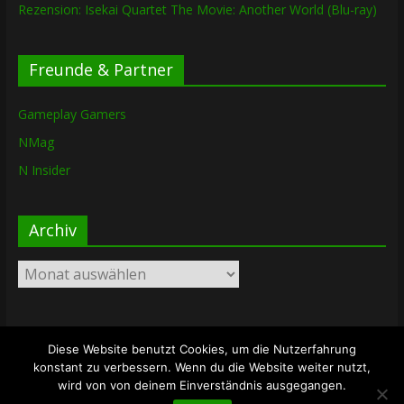
Rezension: Isekai Quartet The Movie: Another World (Blu-ray)
Freunde & Partner
Gameplay Gamers
NMag
N Insider
Archiv
Archiv
Diese Website benutzt Cookies, um die Nutzerfahrung
Copyright © 2026
The Lost Dungeon
. Alle Rechte vorbehalten.
konstant zu verbessern. Wenn du die Website weiter nutzt,
Theme: ColorMag von
ThemeGrill
. Bereitgestellt von
wird von von deinem Einverständnis ausgegangen.
WordPress
.