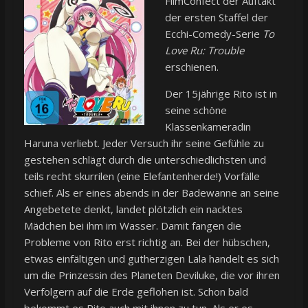
FilmConfect der Auftakt
der ersten Staffel der
Ecchi-Comedy-Serie
To
Love Ru: Trouble
erschienen.
Der 15jährige Rito ist in
seine schöne
Klassenkameradin
Haruna verliebt. Jeder Versuch ihr seine Gefühle zu
gestehen schlägt durch die unterschiedlichsten und
teils recht skurrilen (eine Elefantenherde!) Vorfälle
schief. Als er eines abends in der Badewanne an seine
Angebetete denkt, landet plötzlich ein nacktes
Mädchen bei ihm im Wasser. Damit fangen die
Probleme von Rito erst richtig an. Bei der hübschen,
etwas einfältigen und gutherzigen Lala handelt es sich
um die Prinzessin des Planeten Deviluke, die vor ihren
Verfolgern auf die Erde geflohen ist. Schon bald
bekommt es Rito auch mit ihnen zu tun. Als er es