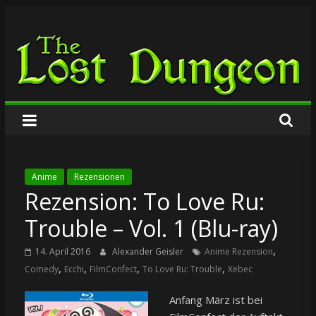
Zum
The
Inhalt
springen
Lost
Dungeon
Anime
Rezensionen
Rezension: To Love Ru:
Trouble – Vol. 1 (Blu-ray)
,
14. April 2016
Alexander Geisler
Anime Rezension
,
,
,
,
Comedy
Ecchi
FilmConfect
To Love Ru: Trouble
Xebec
Anfang März ist bei