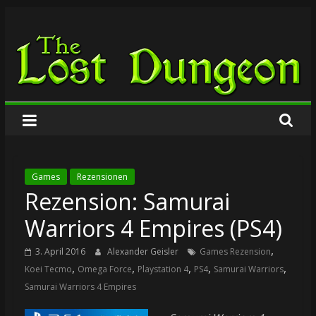
Zum
The
Inhalt
springen
Lost
Dungeon
Games
Rezensionen
Rezension: Samurai
Warriors 4 Empires (PS4)
,
3. April 2016
Alexander Geisler
Games Rezension
,
,
,
,
,
Koei Tecmo
Omega Force
Playstation 4
PS4
Samurai Warriors
Samurai Warriors 4 Empires