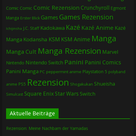
Comic Rezension
Crunchyroll
Comic
Comic
Egmont
Games Rezension
Games
Manga
Erster Blick
Kazé
Kazé Anime
Kadokawa
Kazé
J.C. Staff
Ichijinsha
Manga
KSM
KSM Anime
Manga
Kodansha
Manga Rezension
Manga Cult
Marvel
Panini
Panini Comics
Nintendo Switch
Nintendo
Panini Manga
Playstation 5
PC
peppermint anime
polyband
Rezension
Shueisha
PS5
Shogakukan
anime
Square Enix
Star Wars
Switch
Simulcast
Aktuelle Beiträge
Rezension: Meine Nachbarn der Yamadas