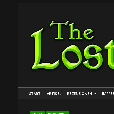
Zum
The
Inhalt
springen
Lost
Dungeon
START
ARTIKEL
REZENSIONEN
IMPRE
Manga
Rezensionen