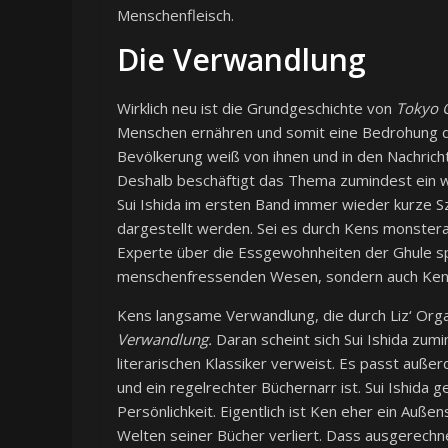
Menschenfleisch.
Die Verwandlung
Wirklich neu ist die Grundgeschichte von
Tokyo 
Menschen ernähren und somit eine Bedrohung dar
Bevölkerung weiß von ihnen und in den Nachrich
Deshalb beschäftigt das Thema zumindest ein w
Sui Ishida im ersten Band immer wieder kurze Sz
dargestellt werden. Sei es durch Kens monstera
Experte über die Essgewohnheiten der Ghule spr
menschenfressenden Wesen, sondern auch Ken al
Kens langsame Verwandlung, die durch Liz‘ Orga
Verwandlung.
Daran scheint sich Sui Ishida zum
literarischen Klassiker verweist. Es passt außer
und ein regelrechter Büchernarr ist. Sui Ishida 
Persönlichkeit. Eigentlich ist Ken eher ein Auße
Welten seiner Bücher verliert. Dass ausgerechne