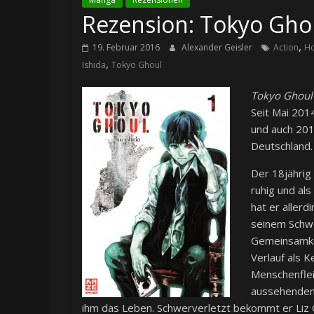
Rezension: Tokyo Gho
,
19. Februar 2016
Alexander Geisler
Action
Ho
,
Ishida
Tokyo Ghoul
Tokyo Ghoul
Seit Mai 201
und auch 201
Deutschland.
Der 18jährig
ruhig und als
hat er allerd
seinem Schwa
Gemeinsamke
Verlauf als K
Menschenflei
aussehenden G
ihm das Leben. Schwerverletzt bekommt er Liz O