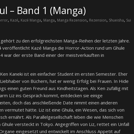
ul – Band 1 (Manga)
,
,
,
,
,
,
,
rror
Kazé
Kazé Manga
Manga
Manga Rezension
Rezension
Shueisha
Sui
gehört zu den erfolgreichsten Manga-Reihen der letzten Jahre.
4 veröffentlicht Kazé Manga die Horror-Action rund um Ghule
4 war der erste Band einer der meistverkauften in
 Ken Kaneki ist ein einfacher Student im ersten Semester. Eher
 Liebhaber von Büchern, hat er wenig Erfolg bei Frauen. In Hide
ings einen guten Freund aus Kindheitstagen. Als Ken zufällig mit
rm Liz ins Gespräch kommt, entdecken sie einige
iten, doch das anschließende Date nimmt einen anderen
en vermutet hätte. Liz ist eine Ghula, ein Wesen, das sich von
sch ernährt. Als Parallelgesellschaft leben die wie Menschen
hule versteckt in Tokyo. Angegriffen von Liz, rettet ein Unfall
rgane eingesetzt und entwickelt im Anschluss Appetit auf