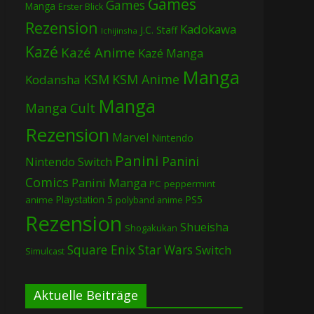
Games
Games
Manga
Erster Blick
Rezension
Kadokawa
J.C. Staff
Ichijinsha
Kazé
Kazé Anime
Kazé Manga
Manga
KSM
KSM Anime
Kodansha
Manga
Manga Cult
Rezension
Marvel
Nintendo
Panini
Panini
Nintendo Switch
Comics
Panini Manga
PC
peppermint
Playstation 5
PS5
anime
polyband anime
Rezension
Shueisha
Shogakukan
Square Enix
Star Wars
Switch
Simulcast
Aktuelle Beiträge