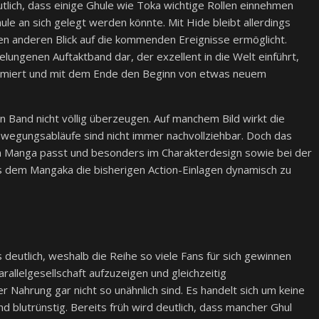
tlich, dass einige Ghule wie Toka wichtige Rollen einnehmen
le an sich gelegt werden könnte. Mit Hide bleibt allerdings
nen anderen Blick auf die kommenden Ereignisse ermöglicht.
lungenen Auftaktband dar, der exzellent in die Welt einführt,
formiert und mit dem Ende den Beginn von etwas neuem
n Band nicht völlig überzeugen. Auf manchem Bild wirkt die
wegungsabläufe sind nicht immer nachvollziehbar. Doch das
zum Manga passt und besonders im Charakterdesign sowie bei der
 dem Mangaka die bisherigen Action-Einlagen dynamisch zu
 deutlich, weshalb die Reihe so viele Fans für sich gewinnen
arallelgesellschaft aufzuzeigen und gleichzeitig
Nahrung gar nicht so unähnlich sind. Es handelt sich um keine
d blutrünstig. Bereits früh wird deutlich, dass mancher Ghul