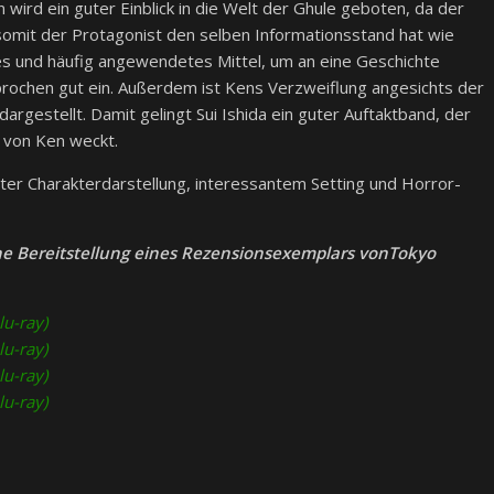
wird ein guter Einblick in die Welt der Ghule geboten, da der
 somit der Protagonist den selben Informationsstand hat wie
hes und häufig angewendetes Mittel, um an eine Geschichte
prochen gut ein. Außerdem ist Kens Verzweiflung angesichts der
argestellt. Damit gelingt Sui Ishida ein guter Auftaktband, der
 von Ken weckt.
er Charakterdarstellung, interessantem Setting und Horror-
he Bereitstellung eines Rezensionsexemplars vonTokyo
lu-ray)
lu-ray)
lu-ray)
lu-ray)