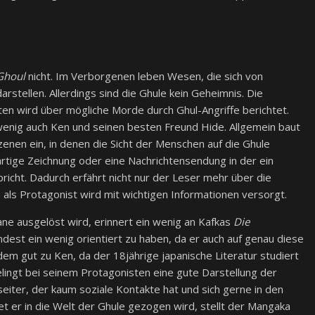
Ghoul
nicht. Im Verborgenen leben Wesen, die sich von
stellen. Allerdings sind die Ghule kein Geheimnis. Die
ten wird über mögliche Morde durch Ghul-Angriffe berichtet.
enig auch Ken und seinen besten Freund Hide. Allgemein baut
enen ein, in denen die Sicht der Menschen auf die Ghule
rtige Zeichnung oder eine Nachrichtensendung in der ein
icht. Dadurch erfährt nicht nur der Leser mehr über die
s Protagonist wird mit wichtigen Informationen versorgt.
ne ausgelöst wird, erinnert ein wenig an Kafkas
Die
indest ein wenig orientiert zu haben, da er auch auf genau diese
dem gut zu Ken, da der 18jährige japanische Literatur studiert
gelingt bei seinem Protagonisten eine gute Darstellung der
nseiter, der kaum soziale Kontakte hat und sich gerne in den
t er in die Welt der Ghule gezogen wird, stellt der Mangaka