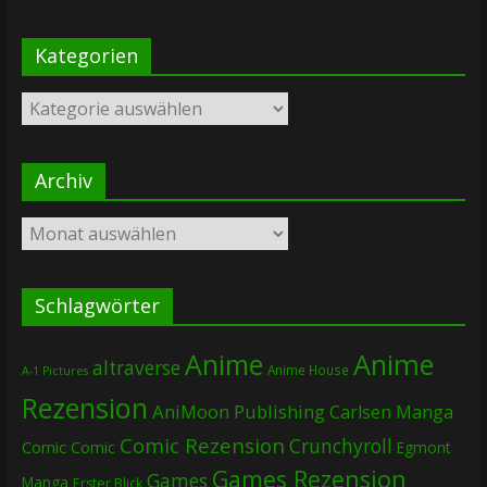
Kategorien
Kategorien
Archiv
Archiv
Schlagwörter
Anime
Anime
altraverse
Anime House
A-1 Pictures
Rezension
AniMoon Publishing
Carlsen Manga
Comic Rezension
Crunchyroll
Comic
Comic
Egmont
Games Rezension
Games
Manga
Erster Blick