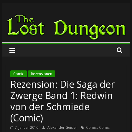
Zum
The
Inhalt
springen
Lost
Dungeon
Comic
Rezensionen
Rezension: Die Saga der
Zwerge Band 1: Redwin
von der Schmiede
(Comic)
,
7. Januar 2016
Alexander Geisler
Comic
Comic