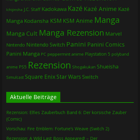
Kazé
Kazé Anime
Kadokawa
Kazé
J.C. Staff
Ichijinsha
Manga
KSM
KSM Anime
Manga
Kodansha
Manga Rezension
Manga Cult
Marvel
Panini
Panini Comics
Nintendo Switch
Nintendo
Panini Manga
Playstation 5
PC
peppermint anime
polyband
Rezension
Shueisha
PS5
Shogakukan
anime
Square Enix
Star Wars
Switch
Simulcast
Aktuelle Beiträge
Rezension: Elfies Zauberbuch Band 6: Der korsische Zauber
(Comic)
Vorschau: Fire Emblem: Fortune’s Weave (Switch 2)
Rezension: A Wild Last Boss Appeared! – Der