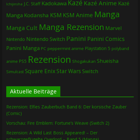
Kazé
Kazé Anime
Kadokawa
Kazé
J.C. Staff
Ichijinsha
Manga
KSM
KSM Anime
Manga
Kodansha
Manga Rezension
Manga Cult
Marvel
Panini
Panini Comics
Nintendo Switch
Nintendo
Panini Manga
Playstation 5
PC
peppermint anime
polyband
Rezension
Shueisha
PS5
Shogakukan
anime
Square Enix
Star Wars
Switch
Simulcast
Aktuelle Beiträge
Rezension: Elfies Zauberbuch Band 6: Der korsische Zauber
(Comic)
Vorschau: Fire Emblem: Fortune’s Weave (Switch 2)
Rezension: A Wild Last Boss Appeared! – Der
schwarzgeflügelte Overlord – Band 5 (Manga)