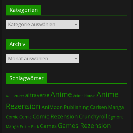
Kategorien
Kategorien
Archiv
Archiv
Schlagwörter
Anime
Anime
altraverse
Anime House
A-1 Pictures
Rezension
AniMoon Publishing
Carlsen Manga
Comic Rezension
Crunchyroll
Comic
Comic
Egmont
Games Rezension
Games
Manga
Erster Blick