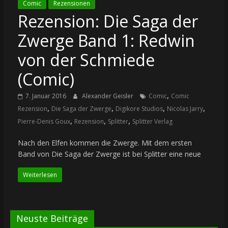
Comic
Rezensionen
Rezension: Die Saga der
Zwerge Band 1: Redwin
von der Schmiede
(Comic)
,
7. Januar 2016
Alexander Geisler
Comic
Comic
,
,
,
,
Rezension
Die Saga der Zwerge
Digikore Studios
Nicolas Jarry
,
,
,
Pierre-Denis Goux
Rezension
Splitter
Splitter Verlag
Nach den Elfen kommen die Zwerge. Mit dem ersten
Band von Die Saga der Zwerge ist bei Splitter eine neue
Weiterlesen
Neuste Beiträge