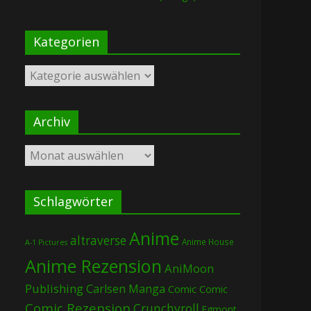
Kategorien
Kategorien
Archiv
Archiv
Schlagwörter
Anime
altraverse
Anime House
A-1 Pictures
Anime Rezension
AniMoon
Publishing
Carlsen Manga
Comic
Comic
Comic Rezension
Crunchyroll
Egmont