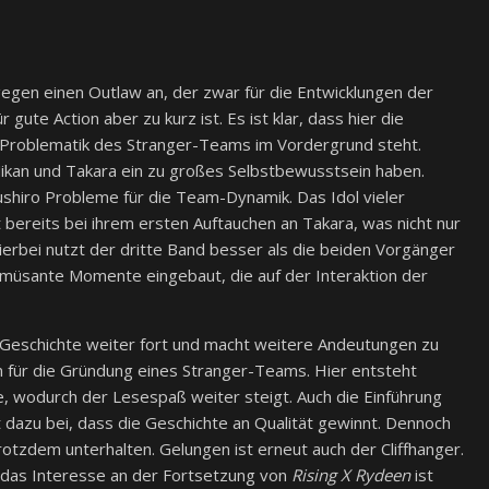
egen einen Outlaw an, der zwar für die Entwicklungen der
r gute Action aber zu kurz ist. Es ist klar, dass hier die
 Problematik des Stranger-Teams im Vordergrund steht.
ikan und Takara ein zu großes Selbstbewusstsein haben.
ushiro Probleme für die Team-Dynamik. Das Idol vieler
 bereits bei ihrem ersten Auftauchen an Takara, was nicht nur
Hierbei nutzt der dritte Band besser als die beiden Vorgänger
üsante Momente eingebaut, die auf der Interaktion der
 Geschichte weiter fort und macht weitere Andeutungen zu
n für die Gründung eines Stranger-Teams. Hier entsteht
, wodurch der Lesespaß weiter steigt. Auch die Einführung
t dazu bei, dass die Geschichte an Qualität gewinnt. Dennoch
 trotzdem unterhalten. Gelungen ist erneut auch der Cliffhanger.
 das Interesse an der Fortsetzung von
Rising X Rydeen
ist