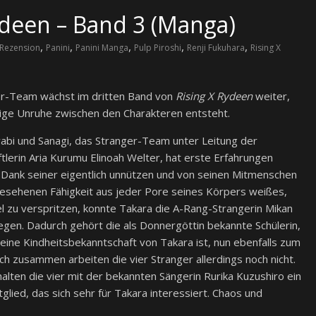
ydeen – Band 3 (Manga)
,
,
,
,
,
Rezension
Panini
Panini Manga
Pulp Piroshi
Renji Fukuhara
Rising X
r-Team wächst im dritten Band von
Rising X Rydeen
weiter,
ige Unruhe zwischen den Charakteren entsteht.
abi und Sanagi, das Stranger-Team unter Leitung der
tlerin Aria Kurumu Elinoah Welter, hat erste Erfahrungen
Dank seiner eigentlich unnützen und von seinen Mitmenschen
ngesehenen Fähigkeit aus jeder Pore seines Körpers weißes,
el zu verspritzen, konnte Takara die A-Rang-Strangerin Mikan
egen. Dadurch gehört die als Donnergöttin bekannte Schülerin,
 eine Kindheitsbekanntschaft von Takara ist, nun ebenfalls zum
ch zusammen arbeiten die vier Stranger allerdings noch nicht.
lten die vier mit der bekannten Sängerin Rurika Kuzushiro ein
glied, das sich sehr für Takara interessiert. Chaos und