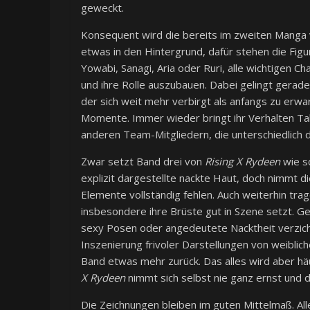
geweckt.
Konsequent wird die bereits im zweiten Manga v
etwas in den Hintergrund, dafür stehen die Figu
Yowabi, Sanagi, Aria oder Ruri, alle wichtigen C
und ihre Rolle auszubauen. Dabei gelingt gerade
der sich weit mehr verbirgt als anfangs zu erwar
Momente. Immer wieder bringt ihr Verhalten Ta
anderen Team-Mitgliedern, die unterschiedlich 
Zwar setzt Band drei von
Rising X Rydeen
wie sc
explizit dargestellte nackte Haut, doch nimmt di
Elemente vollständig fehlen. Auch weiterhin tra
insbesondere ihre Brüste gut in Szene setzt. G
sexy Posen oder angedeutete Nacktheit verzicht
Inszenierung frivoler Darstellungen von weiblich
Band etwas mehr zurück. Das alles wird aber h
X Rydeen
nimmt sich selbst nie ganz ernst und 
Die Zeichnungen bleiben im guten Mittelmaß. Al