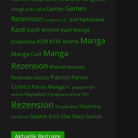
Games
Games
Manga
Erster Blick
Rezension
Kadokawa
J.C. Staff
Ichijinsha
Kazé
Kazé Anime
Kazé Manga
Manga
KSM
KSM Anime
Kodansha
Manga
Manga Cult
Rezension
Marvel
Nintendo
Panini
Panini
Nintendo Switch
Comics
Panini Manga
PC
peppermint
Playstation 5
PS5
anime
polyband anime
Rezension
Shueisha
Shogakukan
Square Enix
Star Wars
Switch
Simulcast
Aktuelle Beiträge