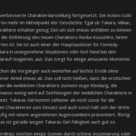
erbesserte Charakterdarstellung fortgesetzt. Die Action rückt
ren mehr im Mittelpunkt der Geschichte. Egal ob Takara, Mikan,
haraktere erhalten genug Zeit um sich etwas entfalten zu können
 die Einführung des neuen Charakters Rurika Kuzushiro, hinter
ten ist. Sie ist auch einer der Hauptauslöser für Comedy-
kara in unangenehme Situationen oder löst Neid bei den
darauf reagieren, aus. Das sorgt für einige amüsante Momente.
hon die Vorgänger auch weiterhin auf leichte Erotik ohne
eser Anteil etwas ab. Das soll nicht heißen, dass die erotischen
gen die weiblichen Charaktere zumeist enge Kleidung, die
enauso wenig wird auf Zeichnungen der weiblichen Charaktere in
et. Takaras Gel kommt seltener als noch zuvor für die
en Charakteren zum Einsatz und auch sonst hält sich der dritte
äufig mit einem angenehmen Augenzwinkern präsentiert.
Rising
das ist gerade wegen Takaras Gel-Fähigkeit auch gut so.
lerdings stechen einige Szenen durch schöne Inszenierung oder