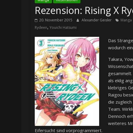
Rezension: Rising X R
20. November 2015
Alexander Geisler
Manga 
,
Rydeen
Youichi Hatsumi
Das Strange
wodurch ein
Takara, Yow
Wissenschaf
gesammelt. 
als eklig a
klebriges G
Raigou besi
die zugleich
Team. Wirkli
Dennoch erha
weiteres Mit
Eifersucht sind vorprogrammiert.