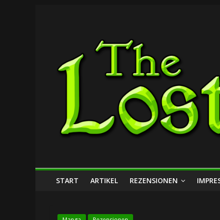
Zum
The
Inhalt
springen
Lost
Dungeon
START
ARTIKEL
REZENSIONEN
IMPRE
Manga
Rezensionen