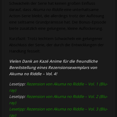
Schwächeln der Serie hat keinen großen Einfluss
darauf, dass
Akuma no Riddle
eine unterhaltsame
Action-Serie bleibt, die allerdings trotz der Auflösung
eine seltsame Grundprämisse hat. Die Bonus-Episode
biete zusätzlich eine gelungene, kleine Auflockerung.
Kurzfazit: Trotz leichtem Schwächeln ein gelungener
Abschluss der Serie, der durch die Entwicklungen der
Handlung fesselt.
Vielen Dank an Kazé Anime für die freundliche
Bereitstellung eines Rezensionsexemplars von
Akuma no Riddle – Vol. 4!
Lesetipp:
Rezension von Akuma no Riddle – Vol. 1 (Blu-
ray)
Lesetipp:
Rezension von Akuma no Riddle – Vol. 2 (Blu-
ray)
Lesetipp: Rezension von Akuma no Riddle – Vol. 3 (Blu-
ray)