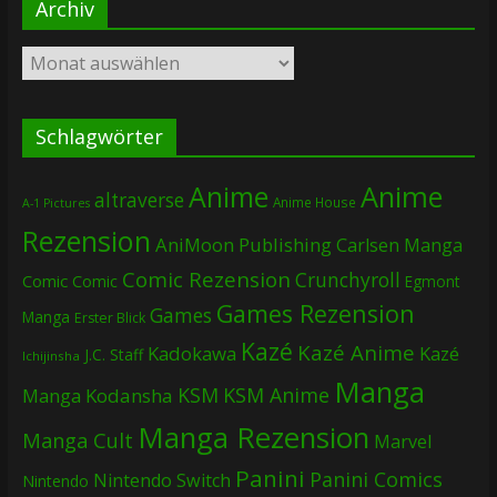
Archiv
Archiv
Schlagwörter
Anime
Anime
altraverse
Anime House
A-1 Pictures
Rezension
AniMoon Publishing
Carlsen Manga
Comic Rezension
Crunchyroll
Comic
Comic
Egmont
Games Rezension
Games
Manga
Erster Blick
Kazé
Kazé Anime
Kadokawa
Kazé
J.C. Staff
Ichijinsha
Manga
KSM
KSM Anime
Manga
Kodansha
Manga Rezension
Manga Cult
Marvel
Panini
Panini Comics
Nintendo Switch
Nintendo