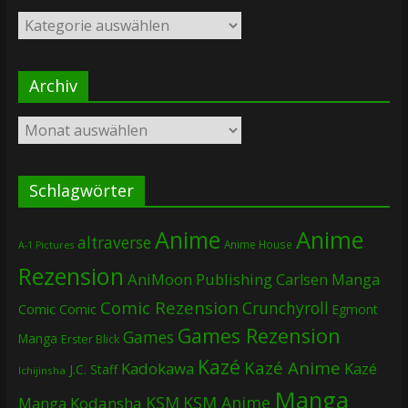
Kategorien
Archiv
Archiv
Schlagwörter
Anime
Anime
altraverse
Anime House
A-1 Pictures
Rezension
AniMoon Publishing
Carlsen Manga
Comic Rezension
Crunchyroll
Comic
Comic
Egmont
Games Rezension
Games
Manga
Erster Blick
Kazé
Kazé Anime
Kadokawa
Kazé
J.C. Staff
Ichijinsha
Manga
KSM
KSM Anime
Manga
Kodansha