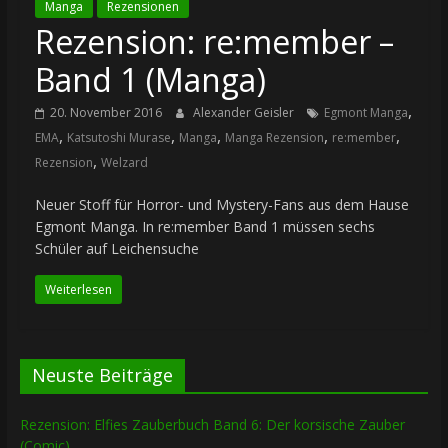
Manga
Rezensionen
Rezension: re:member –
Band 1 (Manga)
,
20. November 2016
Alexander Geisler
Egmont Manga
,
,
,
,
,
EMA
Katsutoshi Murase
Manga
Manga Rezension
re:member
,
Rezension
Welzard
Neuer Stoff für Horror- und Mystery-Fans aus dem Hause
Egmont Manga. In re:member Band 1 müssen sechs
Schüler auf Leichensuche
Weiterlesen
Neuste Beiträge
Rezension: Elfies Zauberbuch Band 6: Der korsische Zauber
(Comic)