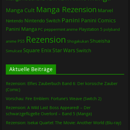
Manga Rezension
Manga Cult
Marvel
Panini
Panini Comics
Nintendo Switch
Nintendo
Panini Manga
Playstation 5
PC
peppermint anime
polyband
Rezension
Shueisha
PS5
Shogakukan
anime
Square Enix
Star Wars
Switch
Simulcast
Aktuelle Beiträge
Rezension: Elfies Zauberbuch Band 6: Der korsische Zauber
(Comic)
Vorschau: Fire Emblem: Fortune’s Weave (Switch 2)
Rezension: A Wild Last Boss Appeared! – Der
schwarzgeflügelte Overlord – Band 5 (Manga)
Rezension: Isekai Quartet The Movie: Another World (Blu-ray)