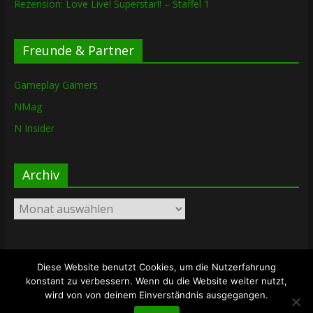
Rezension: Love Live! Superstar!! – Staffel 1
Freunde & Partner
Gameplay Gamers
NMag
N Insider
Archiv
Archiv
Diese Website benutzt Cookies, um die Nutzerfahrung
Copyright © 2026
The Lost Dungeon
. Alle Rechte vorbehalten.
konstant zu verbessern. Wenn du die Website weiter nutzt,
Theme: ColorMag von
ThemeGrill
. Bereitgestellt von
wird von von deinem Einverständnis ausgegangen.
WordPress
.