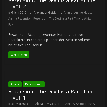
Rezension: The Devil is a Part-Timer
– Vol. 2
,
,
6. Juni 2015
Alexander Geisler
Anime
Anime House
,
,
,
Anime Rezension
Rezension
The Devil is a Part-Timer
White
Fox
Etwas mehr Action, gewohnter Humor und neue
Charaktere. In den drei Episoden der zweiten Volume
bleibt sich The Devil is
Weiterlesen
Anime
Rezensionen
Rezension: The Devil is a Part-Timer
– Vol. 1
,
,
31. Mai 2015
Alexander Geisler
Anime
Anime House