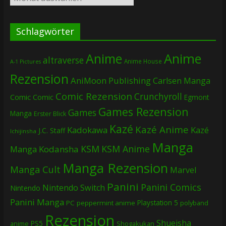
Schlagwörter
Anime
Anime
altraverse
Anime House
A-1 Pictures
Rezension
AniMoon Publishing
Carlsen Manga
Comic Rezension
Crunchyroll
Comic
Comic
Egmont
Games Rezension
Games
Manga
Erster Blick
Kazé
Kazé Anime
Kadokawa
Kazé
J.C. Staff
Ichijinsha
Manga
KSM
KSM Anime
Manga
Kodansha
Manga Rezension
Manga Cult
Marvel
Panini
Panini Comics
Nintendo Switch
Nintendo
Panini Manga
Playstation 5
PC
peppermint anime
polyband
Rezension
Shueisha
PS5
Shogakukan
anime