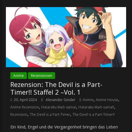
Anime
Rezensionen
Rezension: The Devil is a Part-
Timer!! Staffel 2 –Vol. 1
,
,
20. April 2024
Alexander Geisler
Anime
Anime House
,
,
,
Anime Rezension
Hataraku Maō-sama!
Hataraku Maō-sama!!
,
,
Rezension
The Devil is a Part-Timer
The Devil is a Part-Timer!!
Ein Kind, Engel und die Vergangenheit bringen das Leben