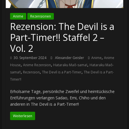
Anime
Rezensionen
Rezension: The Devil is a
Part-Timer!! Staffel 2 –
Vol. 2
,
30. September 2024
Alexander Geisler
Anime
Anime
,
,
,
House
Anime Rezension
Hataraku Maō-sama!
Hataraku Maō-
,
,
,
sama!!
Rezension
The Devil is a Part-Timer
The Devil is a Part-
Timer!!
Erholsame Tage, persönliche Zweifel und heimtückische
Entführungen verlangen Sadao, Emi, Chiho und den
anderen in The Devil is a Part-Timer!!
Weiterlesen