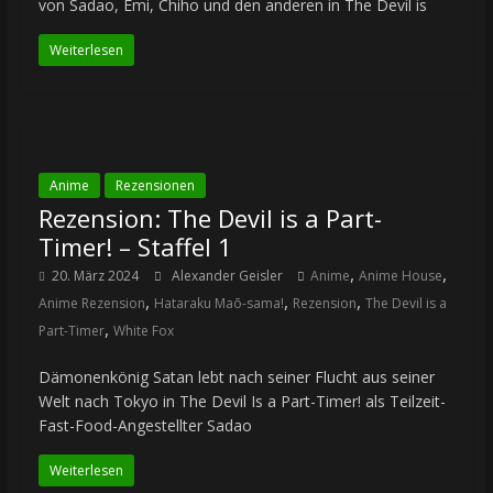
von Sadao, Emi, Chiho und den anderen in The Devil is
Weiterlesen
Anime
Rezensionen
Rezension: The Devil is a Part-
Timer! – Staffel 1
,
,
20. März 2024
Alexander Geisler
Anime
Anime House
,
,
,
Anime Rezension
Hataraku Maō-sama!
Rezension
The Devil is a
,
Part-Timer
White Fox
Dämonenkönig Satan lebt nach seiner Flucht aus seiner
Welt nach Tokyo in The Devil Is a Part-Timer! als Teilzeit-
Fast-Food-Angestellter Sadao
Weiterlesen