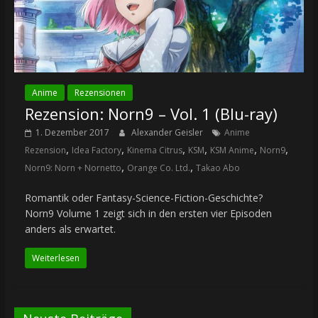
Anime
Rezensionen
Rezension: Norn9 – Vol. 1 (Blu-ray)
1. Dezember 2017
Alexander Geisler
Anime
,
,
,
,
,
,
Rezension
Idea Factory
Kinema Citrus
KSM
KSM Anime
Norn9
,
,
Norn9: Norn + Nornetto
Orange Co. Ltd.
Takao Abo
Romantik oder Fantasy-Science-Fiction-Geschichte?
Norn9 Volume 1 zeigt sich in den ersten vier Episoden
anders als erwartet.
Weiterlesen