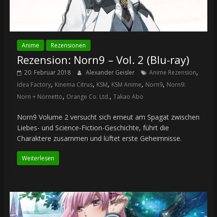
Anime
Rezensionen
Rezension: Norn9 – Vol. 2 (Blu-ray)
,
20. Februar 2018
Alexander Geisler
Anime Rezension
,
,
,
,
,
Idea Factory
Kinema Citrus
KSM
KSM Anime
Norn9
Norn9:
,
,
Norn + Nornetto
Orange Co. Ltd.
Takao Abo
Norn9 Volume 2 versucht sich erneut am Spagat zwischen
Liebes- und Science-Fiction-Geschichte, führt die
Charaktere zusammen und lüftet erste Geheimnisse.
Weiterlesen