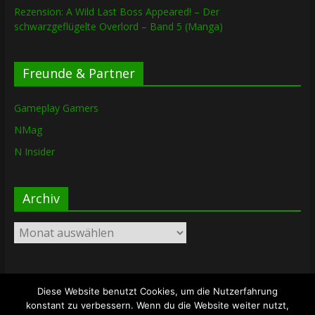
Rezension: A Wild Last Boss Appeared! – Der
schwarzgeflügelte Overlord – Band 5 (Manga)
Freunde & Partner
Gameplay Gamers
NMag
N Insider
Archiv
Archiv
Diese Website benutzt Cookies, um die Nutzerfahrung
Copyright © 2026
The Lost Dungeon
. Alle Rechte vorbehalten.
konstant zu verbessern. Wenn du die Website weiter nutzt,