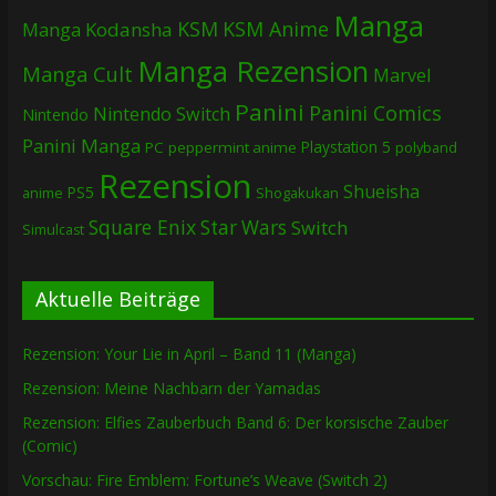
Manga
KSM
KSM Anime
Manga
Kodansha
Manga Rezension
Manga Cult
Marvel
Panini
Panini Comics
Nintendo Switch
Nintendo
Panini Manga
Playstation 5
PC
peppermint anime
polyband
Rezension
Shueisha
PS5
Shogakukan
anime
Square Enix
Star Wars
Switch
Simulcast
Aktuelle Beiträge
Rezension: Your Lie in April – Band 11 (Manga)
Rezension: Meine Nachbarn der Yamadas
Rezension: Elfies Zauberbuch Band 6: Der korsische Zauber
(Comic)
Vorschau: Fire Emblem: Fortune’s Weave (Switch 2)