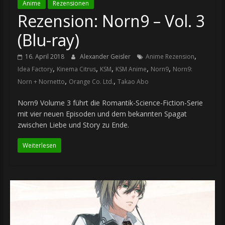
Anime
Rezensionen
Rezension: Norn9 – Vol. 3
(Blu-ray)
,
16. April 2018
Alexander Geisler
Anime Rezension
,
,
,
,
,
Idea Factory
Kinema Citrus
KSM
KSM Anime
Norn9
Norn9:
,
,
Norn + Nornetto
Orange Co. Ltd.
Takao Abo
Norn9 Volume 3 führt die Romantik-Science-Fiction-Serie
mit vier neuen Episoden und dem bekannten Spagat
zwischen Liebe und Story zu Ende.
Weiterlesen