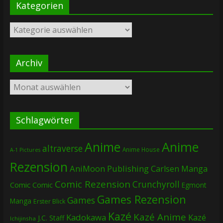
Kategorien
Kategorien
Archiv
Archiv
Schlagwörter
Anime
Anime
altraverse
Anime House
A-1 Pictures
Rezension
AniMoon Publishing
Carlsen Manga
Comic Rezension
Crunchyroll
Comic
Comic
Egmont
Games Rezension
Games
Manga
Erster Blick
Kazé
Kazé Anime
Kadokawa
Kazé
J.C. Staff
Ichijinsha