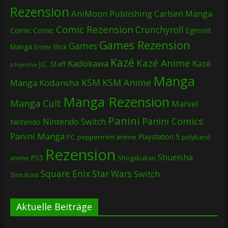
Rezension
AniMoon Publishing
Carlsen Manga
Comic Rezension
Crunchyroll
Comic
Comic
Egmont
Games Rezension
Games
Manga
Erster Blick
Kazé
Kazé Anime
Kadokawa
Kazé
J.C. Staff
Ichijinsha
Manga
KSM
KSM Anime
Manga
Kodansha
Manga Rezension
Manga Cult
Marvel
Panini
Panini Comics
Nintendo Switch
Nintendo
Panini Manga
Playstation 5
PC
peppermint anime
polyband
Rezension
Shueisha
PS5
Shogakukan
anime
Square Enix
Star Wars
Switch
Simulcast
Aktuelle Beiträge