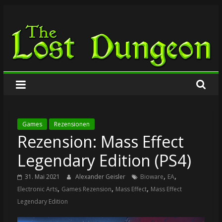
Zum
The
Inhalt
springen
Lost
Dungeon
Games
Rezensionen
Rezension: Mass Effect
Legendary Edition (PS4)
,
,
31. Mai 2021
Alexander Geisler
Bioware
EA
,
,
,
Electronic Arts
Games Rezension
Mass Effect
Mass Effect
Legendary Edition