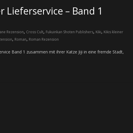
er Lieferservice – Band 1
,
,
,
,
ane Rezension
Cross Cult
Fukuinkan Shoten Publishers
Kiki
Kikis kleiner
,
,
zension
Roman
Roman Rezension
rservice Band 1 zusammen mit ihrer Katze Jiji in eine fremde Stadt,