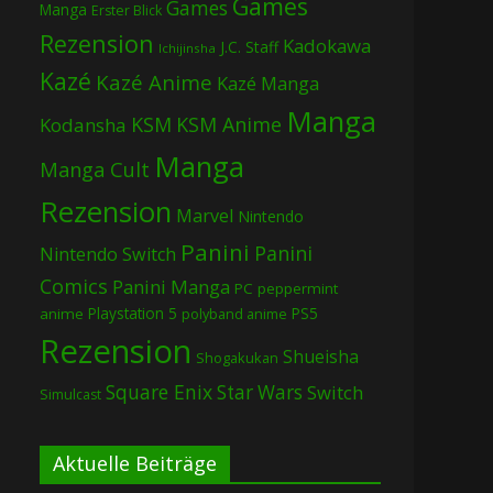
Games
Games
Manga
Erster Blick
Rezension
Kadokawa
J.C. Staff
Ichijinsha
Kazé
Kazé Anime
Kazé Manga
Manga
KSM
KSM Anime
Kodansha
Manga
Manga Cult
Rezension
Marvel
Nintendo
Panini
Panini
Nintendo Switch
Comics
Panini Manga
PC
peppermint
Playstation 5
PS5
anime
polyband anime
Rezension
Shueisha
Shogakukan
Square Enix
Star Wars
Switch
Simulcast
Aktuelle Beiträge