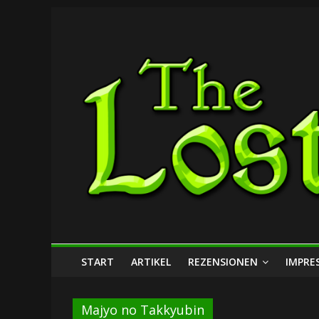
Zum
The
Inhalt
springen
Lost
Dungeon
START
ARTIKEL
REZENSIONEN
IMPRE
Majyo no Takkyubin