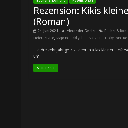
Bücher & Romane
Rezensionen
Rezension: Kikis klein
(Roman)
24. Juni 2024
Alexander Geisler
Bücher & Rom
,
,
,
Lieferservice
Majo no Takkyūbin
Majyo no Takkyubin
Re
Die dreizehnjährige Kiki zieht in Kikis kleiner Liefe
um
Weiterlesen