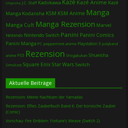
Kazé
Kazé Anime
Kadokawa
Kazé
J.C. Staff
Ichijinsha
Manga
KSM
KSM Anime
Manga
Kodansha
Manga Rezension
Manga Cult
Marvel
Panini
Panini Comics
Nintendo Switch
Nintendo
Panini Manga
Playstation 5
PC
peppermint anime
polyband
Rezension
Shueisha
PS5
Shogakukan
anime
Square Enix
Star Wars
Switch
Simulcast
Aktuelle Beiträge
Rezension: Meine Nachbarn der Yamadas
Rezension: Elfies Zauberbuch Band 6: Der korsische Zauber
(Comic)
Vorschau: Fire Emblem: Fortune’s Weave (Switch 2)