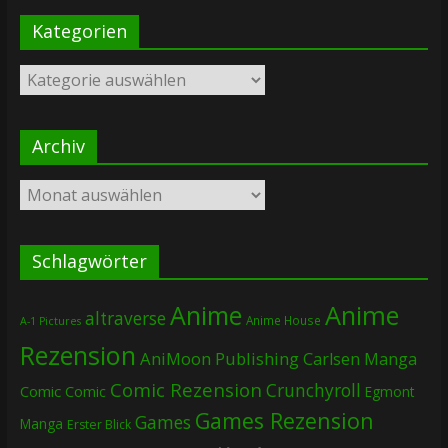
Kategorien
Kategorien
Archiv
Archiv
Schlagwörter
Anime
Anime
altraverse
Anime House
A-1 Pictures
Rezension
AniMoon Publishing
Carlsen Manga
Comic Rezension
Crunchyroll
Comic
Comic
Egmont
Games Rezension
Games
Manga
Erster Blick