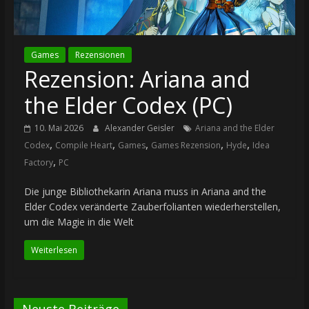
Games
Rezensionen
Rezension: Ariana and
the Elder Codex (PC)
10. Mai 2026
Alexander Geisler
Ariana and the Elder
,
,
,
,
,
Codex
Compile Heart
Games
Games Rezension
Hyde
Idea
,
Factory
PC
Die junge Bibliothekarin Ariana muss in Ariana and the
Elder Codex veränderte Zauberfolianten wiederherstellen,
um die Magie in die Welt
Weiterlesen