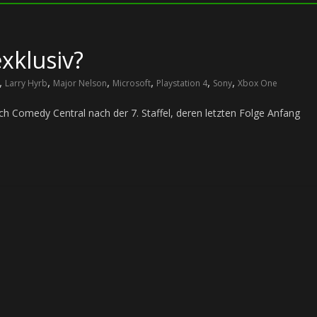
xklusiv?
,
,
,
,
,
,
Larry Hyrb
Major Nelson
Microsoft
Playstation 4
Sony
Xbox One
 Comedy Central nach der 7. Staffel, deren letzten Folge Anfang