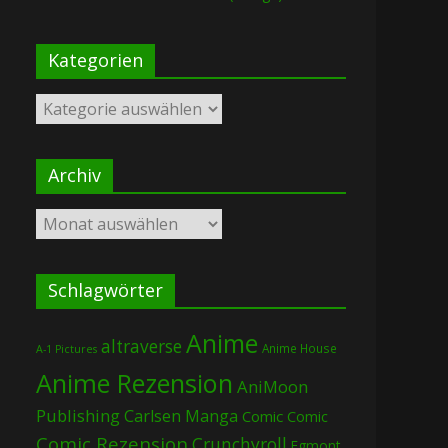
Kategorien
Kategorien
Archiv
Archiv
Schlagwörter
Anime
altraverse
Anime House
A-1 Pictures
Anime Rezension
AniMoon
Publishing
Carlsen Manga
Comic
Comic
Comic Rezension
Crunchyroll
Egmont