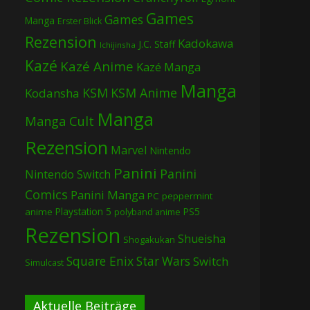
Games
Games
Manga
Erster Blick
Rezension
Kadokawa
J.C. Staff
Ichijinsha
Kazé
Kazé Anime
Kazé Manga
Manga
KSM
KSM Anime
Kodansha
Manga
Manga Cult
Rezension
Marvel
Nintendo
Panini
Panini
Nintendo Switch
Comics
Panini Manga
PC
peppermint
Playstation 5
PS5
anime
polyband anime
Rezension
Shueisha
Shogakukan
Square Enix
Star Wars
Switch
Simulcast
Aktuelle Beiträge