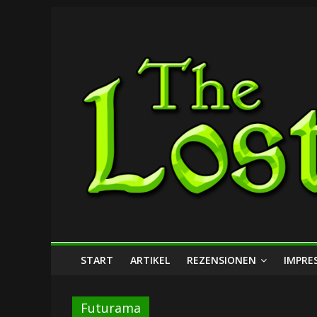
Zum
The
Inhalt
springen
Lost
Dungeon
START
ARTIKEL
REZENSIONEN
IMPRE
Futurama