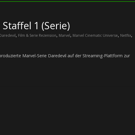
Staffel 1 (Serie)
,
,
,
,
,
Daredevil
Film & Serie Rezension
Marvel
Marvel Cinematic Universe
Netflix
 produzierte Marvel-Serie Daredevil auf der Streaming-Plattform zur