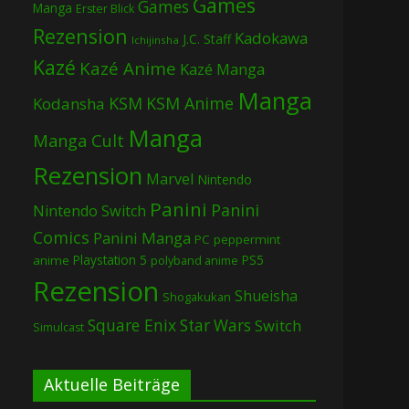
Games
Games
Manga
Erster Blick
Rezension
Kadokawa
J.C. Staff
Ichijinsha
Kazé
Kazé Anime
Kazé Manga
Manga
KSM
KSM Anime
Kodansha
Manga
Manga Cult
Rezension
Marvel
Nintendo
Panini
Panini
Nintendo Switch
Comics
Panini Manga
PC
peppermint
Playstation 5
PS5
anime
polyband anime
Rezension
Shueisha
Shogakukan
Square Enix
Star Wars
Switch
Simulcast
Aktuelle Beiträge