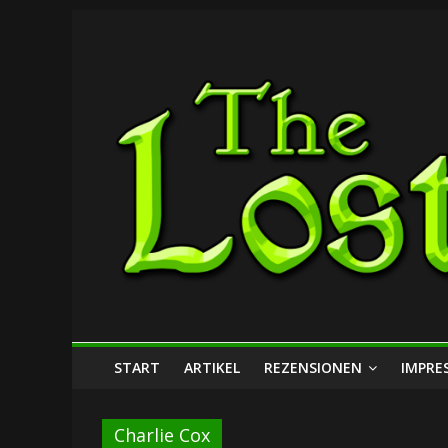
Zum
The
Inhalt
springen
Lost
Dungeon
START
ARTIKEL
REZENSIONEN
IMPRE
Charlie Cox